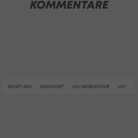
KOMMENTARE
SPORT-MIX
RADSPORT
UCI WORLDTOUR
UCI
R