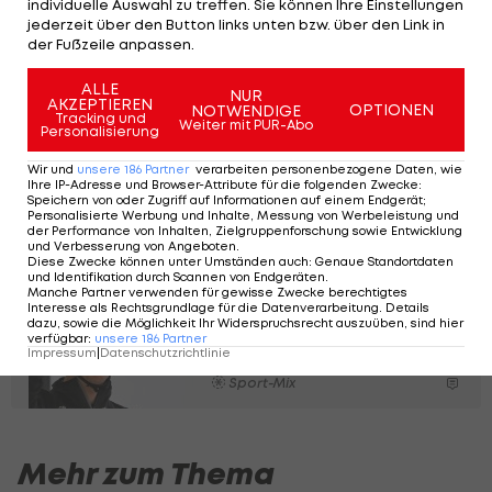
individuelle Auswahl zu treffen. Sie können Ihre Einstellungen
gewonnen, der Erfolg bei der Tour of Hellas 2024
jederzeit über den Button links unten bzw. über den Link in
der Fußzeile anpassen.
ist ebenso hoch einzuschätzen.
ALLE
NUR
AKZEPTIEREN
OPTIONEN
NOTWENDIGE
Tracking und
Weiter mit PUR-Abo
Personalisierung
Vingegaard-Start bei
Tour de France? "Großes
Wir und
unsere
186
Partner
verarbeiten personenbezogene Daten, wie
Ihre IP-Adresse und Browser-Attribute für die folgenden Zwecke
:
Fragezeichen"
Speichern von oder Zugriff auf Informationen auf einem Endgerät;
Personalisierte Werbung und Inhalte, Messung von Werbeleistung und
der Performance von Inhalten, Zielgruppenforschung sowie Entwicklung
Sport-Mix
und Verbesserung von Angeboten
.
Diese Zwecke können unter Umständen auch
:
Genaue Standortdaten
und Identifikation durch Scannen von Endgeräten
.
Offiziell: Red Bull
Manche Partner verwenden für gewisse Zwecke berechtigtes
Interesse als Rechtsgrundlage für die Datenverarbeitung. Details
übernimmt Radsport-
dazu, sowie die Möglichkeit Ihr Widerspruchsrecht auszuüben, sind hier
Team
verfügbar
:
unsere
186
Partner
Impressum
|
Datenschutzrichtlinie
Sport-Mix
Mehr zum Thema