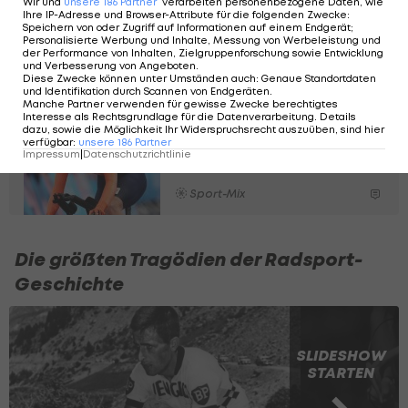
Wir und
unsere
186
Partner
verarbeiten personenbezogene Daten, wie
erstmals bei legendärer
Ihre IP-Adresse und Browser-Attribute für die folgenden Zwecke
:
Speichern von oder Zugriff auf Informationen auf einem Endgerät;
Rundfahrt
Personalisierte Werbung und Inhalte, Messung von Werbeleistung und
der Performance von Inhalten, Zielgruppenforschung sowie Entwicklung
und Verbesserung von Angeboten
.
Sport-Mix
Diese Zwecke können unter Umständen auch
:
Genaue Standortdaten
und Identifikation durch Scannen von Endgeräten
.
Manche Partner verwenden für gewisse Zwecke berechtigtes
TdF: Titelverteidigerin
Interesse als Rechtsgrundlage für die Datenverarbeitung. Details
dazu, sowie die Möglichkeit Ihr Widerspruchsrecht auszuüben, sind hier
verliert nach Sturz
verfügbar
:
unsere
186
Partner
Impressum
|
Datenschutzrichtlinie
Führung
Sport-Mix
Die größten Tragödien der Radsport-
Geschichte
SLIDESHOW
STARTEN