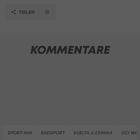
TEILEN
KOMMENTARE
SPORT-MIX
RADSPORT
VUELTA A ESPANA
UCI WO