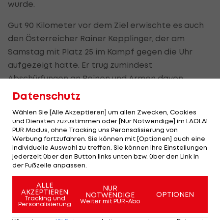
wurde.
Gut 90 Kilometer vor dem Ziel erwischte es auch
den Österreicher Rainer Kepplinger, der am
Samstag mit Platz 25 im Kampf gegen die Uhr
aufgezeigt hatte. Er trug zumindest
Abschürfungen an Beinen und Armen davon.
Datenschutz
Die dritte Etappe der Spanien-Rundfahrt führt
das Feld erneut durch Portugal - von Lousa über
Wählen Sie [Alle Akzeptieren] um allen Zwecken, Cookies
und Diensten zuzustimmen oder [Nur Notwendige] im LAOLA1
191,5 km nach Castelo Branco.
PUR Modus, ohne Tracking uns Peronsalisierung von
Werbung fortzufahren. Sie können mit [Optionen] auch eine
individuelle Auswahl zu treffen. Sie können Ihre Einstellungen
Vingegaard gewinnt
jederzeit über den Button links unten bzw. über den Link in
Polen-Rundfahrt vor
der Fußzeile anpassen.
Ulissi
ALLE
NUR
AKZEPTIEREN
Sport-Mix
OPTIONEN
NOTWENDIGE
Tracking und
Weiter mit PUR-Abo
Personalisierung
Überraschend: Felix Gall