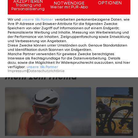
mit Baby
AKZEPTIEREN
OPTIONEN
NOTWENDIGE
Tracking und
Sport-Mix
Weiter mit PUR-Abo
Personalisierung
Wir und
unsere
186
Partner
verarbeiten personenbezogene Daten, wie
Ihre IP-Adresse und Browser-Attribute für die folgenden Zwecke
:
Am Stammtisch bei Andy Ogris:
I schau a #LigaZWA 
Speichern von oder Zugriff auf Informationen auf einem Endgerät;
Personalisierte Werbung und Inhalte, Messung von Werbeleistung und
Christopher Knett
Runde)
der Performance von Inhalten, Zielgruppenforschung sowie Entwicklung
und Verbesserung von Angeboten
.
Stammtisch
I schau a LigaZWA
Diese Zwecke können unter Umständen auch
:
Genaue Standortdaten
und Identifikation durch Scannen von Endgeräten
.
Manche Partner verwenden für gewisse Zwecke berechtigtes
Interesse als Rechtsgrundlage für die Datenverarbeitung. Details
dazu, sowie die Möglichkeit Ihr Widerspruchsrecht auszuüben, sind hier
verfügbar
:
unsere
186
Partner
Impressum
|
Datenschutzrichtlinie
Mehr zum Thema