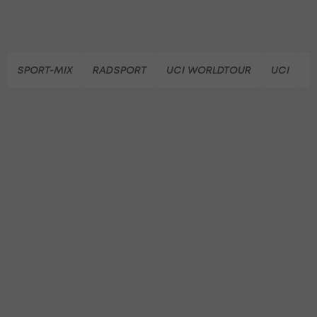
SPORT-MIX
RADSPORT
UCI WORLDTOUR
UCI
V