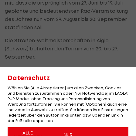
mit, dass die ursprünglich vom 27. Juni bis 19. Juli
geplante und bedeutendsten Rad-Veranstaltung
des Jahres nun vom 29. August bis 20. September
stattfinden soll.
Die Straßen-Weltmeisterschaften in Aigle
(Schweiz) behalten den Termin vom 20. bis 27.
September.
Anschließend an die WM sollen nach den jüngsten
Datenschutz
Plänen des Weltverbandes dann der Giro d'Italia
gefolgt von der Vuelta a Espana in Szene gehen.
Wählen Sie [Alle Akzeptieren] um allen Zwecken, Cookies
und Diensten zuzustimmen oder [Nur Notwendige] im LAOLA1
PUR Modus, ohne Tracking uns Peronsalisierung von
Virus
Werbung fortzufahren. Sie können mit [Optionen] auch eine
ermöglicht
individuelle Auswahl zu treffen. Sie können Ihre Einstellungen
jederzeit über den Button links unten bzw. über den Link in
Patrick
der Fußzeile anpassen.
Konrad
viel Zeit
ALLE
NUR