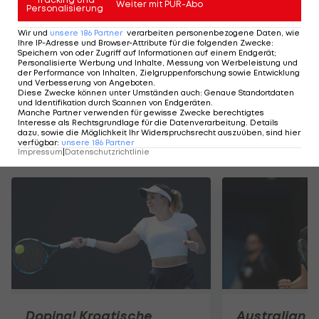
glücklich, dass ich es zuhause wieder geschafft
Weiter mit PUR-Abo
Personalisierung
habe", sagte Höll und war froh, die hohe
Wir und
unsere
186
Partner
verarbeiten personenbezogene Daten, wie
Erwartungshaltung wieder erfüllt zu haben. "Ich
Ihre IP-Adresse und Browser-Attribute für die folgenden Zwecke
:
Speichern von oder Zugriff auf Informationen auf einem Endgerät;
weiß nicht, wie viele Jahre ich noch so
Personalisierte Werbung und Inhalte, Messung von Werbeleistung und
der Performance von Inhalten, Zielgruppenforschung sowie Entwicklung
weitermachen kann, der Druck ist so groß, aber
und Verbesserung von Angeboten
.
Diese Zwecke können unter Umständen auch
:
Genaue Standortdaten
ich liebe es."
und Identifikation durch Scannen von Endgeräten
.
Manche Partner verwenden für gewisse Zwecke berechtigtes
Interesse als Rechtsgrundlage für die Datenverarbeitung. Details
dazu, sowie die Möglichkeit Ihr Widerspruchsrecht auszuüben, sind hier
verfügbar
:
unsere
186
Partner
Mehr zum Thema
Impressum
|
Datenschutzrichtlinie
Doping! Kroatische
Australian O