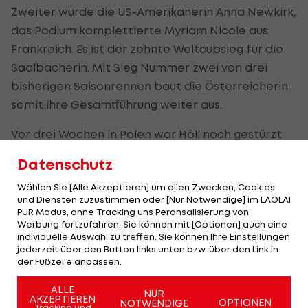
Zweiter wurde die US-Amerikanerin Anna Newkirk,
das Podium komplettierte Myriam Nicole aus
Frankreich. Es ist der zehnte Weltcupsieg für die
Saalbacherin. Mit Sieg Nummer zwei von drei
bisherigen Saisonrennen baut die Österreicherin
somit ihre Gesamtführung weiter aus.
Vor drei Wochen in Polen war Höll noch gestürzt
und Sechste geworden und hatte danach
Datenschutz
Probleme mit dem Sehnerv gekommen. Beim
Wählen Sie [Alle Akzeptieren] um allen Zwecken, Cookies
Heimrennen war sie aber wieder die Alte und eine
und Diensten zuzustimmen oder [Nur Notwendige] im LAOLA1
Klasse für sich.
PUR Modus, ohne Tracking uns Peronsalisierung von
Werbung fortzufahren. Sie können mit [Optionen] auch eine
"Es ist wirklich verrückt. Ich wusste, dass es hart
individuelle Auswahl zu treffen. Sie können Ihre Einstellungen
jederzeit über den Button links unten bzw. über den Link in
werden würde, die Strecke ist auf keinen Fall
der Fußzeile anpassen.
einfach, sie ist so technisch und ruppig. Die
ALLE
Ideallinie ist sehr schwer zu finden. Ich bin so
NUR
AKZEPTIEREN
OPTIONEN
NOTWENDIGE
Tracking und