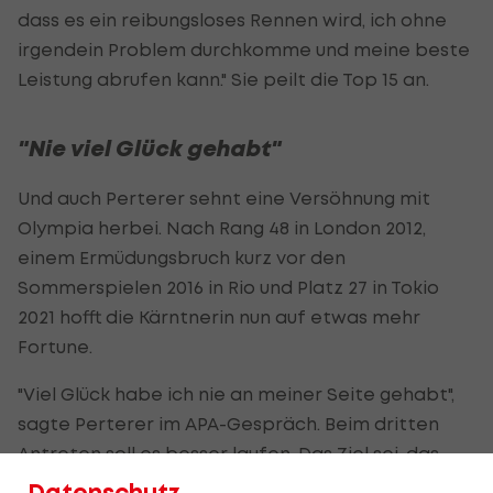
dass es ein reibungsloses Rennen wird, ich ohne
irgendein Problem durchkomme und meine beste
Leistung abrufen kann." Sie peilt die Top 15 an.
"Nie viel Glück gehabt"
Und auch Perterer sehnt eine Versöhnung mit
Olympia herbei. Nach Rang 48 in London 2012,
einem Ermüdungsbruch kurz vor den
Sommerspielen 2016 in Rio und Platz 27 in Tokio
2021 hofft die Kärntnerin nun auf etwas mehr
Fortune.
"Viel Glück habe ich nie an meiner Seite gehabt",
sagte Perterer im APA-Gespräch. Beim dritten
Antreten soll es besser laufen. Das Ziel sei, das
Tokio-Ergebnis zu toppen. "Wenn alles passt, ist
Datenschutz