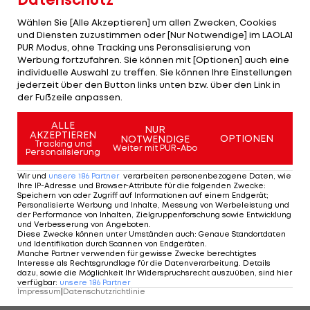
das möglich", betonte sie. In Japan war zudem
Wählen Sie [Alle Akzeptieren] um allen Zwecken, Cookies
wegen einer Sehnenverletzung in ihrem rechten
und Diensten zuzustimmen oder [Nur Notwendige] im LAOLA1
PUR Modus, ohne Tracking uns Peronsalisierung von
Bein der Start der Mixed-Staffel ins Wasser
Werbung fortzufahren. Sie können mit [Optionen] auch eine
gefallen.
individuelle Auswahl zu treffen. Sie können Ihre Einstellungen
jederzeit über den Button links unten bzw. über den Link in
"Die Zeit nach Tokio war nicht einfach für mich. Ich
der Fußzeile anpassen.
bin acht Monate keinen Schritt gelaufen",
ALLE
NUR
erzählte die 32-Jährige, die sich erfolgreich
AKZEPTIEREN
OPTIONEN
NOTWENDIGE
Tracking und
Weiter mit PUR-Abo
Personalisierung
zurückkämpfte.
Wir und
unsere
186
Partner
verarbeiten personenbezogene Daten, wie
"Ich habe es auf den Punkt geschafft. Rückschläge
Ihre IP-Adresse und Browser-Attribute für die folgenden Zwecke
:
Speichern von oder Zugriff auf Informationen auf einem Endgerät;
sind hart, aber ich habe einiges daraus gelernt."
Personalisierte Werbung und Inhalte, Messung von Werbeleistung und
der Performance von Inhalten, Zielgruppenforschung sowie Entwicklung
Ihre erste richtige Triathlon-Triebfeder sei
und Verbesserung von Angeboten
.
Diese Zwecke können unter Umständen auch
:
Genaue Standortdaten
übrigens Kate Allen gewesen, deren Olympiasieg
und Identifikation durch Scannen von Endgeräten
.
Manche Partner verwenden für gewisse Zwecke berechtigtes
in Athen 2004 sie als Zwölfjährige gesehen habe.
Interesse als Rechtsgrundlage für die Datenverarbeitung. Details
dazu, sowie die Möglichkeit Ihr Widerspruchsrecht auszuüben, sind hier
"Ich habe damals auf
Tennis
verzichtet und mir
verfügbar
:
unsere
186
Partner
Impressum
|
Datenschutzrichtlinie
das Rennen live angeschaut. Da hat es