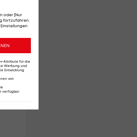
en
n oder [Nur
 fortzufahren.
 Einstellungen
r
ONEN
Attribute für die
em
erte Werbung und
ie Entwicklung
nnen von
ie
r verfügbar
: