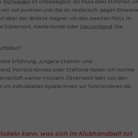
e.
Norwegen
ist unbesiegbar, da muss alles stimmen, u
wir voll punkten und das ist realistisch, gegen Slowen
nd aber der direkte Gegner um den zweiten Platz. In
el Dänemark, Niederlande oder
Deutschland
. Die
uffallen?
meiste Erfahrung. Jüngere Stamm- und
and, Patricia Kovacs oder Stefanie Kaiser. Ich rechne
nnschaft weiter mitzieht. Österreich lebt von den
um individuellen Spielerinnen, wir funktionieren als
ckeln kann, was sich im Klubhandball tut