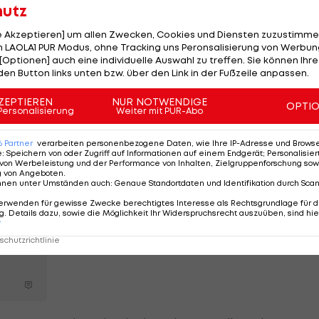
hutz
. Aber früher sind viele Spielerinnen aus dem
ropa war in Wien. Nicht ist unmöglich, aber wir müss
le Akzeptieren] um allen Zwecken, Cookies und Diensten zuzustimme
unge Mannschaft haben.
 LAOLA1 PUR Modus, ohne Tracking uns Peronsalisierung von Werbung
[Optionen] auch eine individuelle Auswahl zu treffen. Sie können Ihre
den Button links unten bzw. über den Link in der Fußzeile anpassen.
 für die WM qualifiziert, zwischen 2010 und 2022 nicht fü
assiert?
ZEPTIEREN
NUR NOTWENDIGE
OPTI
Personalisierung
Weiter mit PUR-Abo
 gute Mannschaft. 2010 gab es eine Phase, da haben wir
6
Partner
verarbeiten personenbezogene Daten, wie Ihre IP-Adresse und Browser-
rpasst, das war wirklich bitter. Seitdem sind wir in ein
e
:
Speichern von oder Zugriff auf Informationen auf einem Endgerät; Personalisi
von Werbeleistung und der Performance von Inhalten, Zielgruppenforschung sow
, ist es ganz schwierig, wieder hineinzukommen. Die
g von Angeboten
.
nnen unter Umständen auch
:
Genaue Standortdaten und Identifikation durch Sca
das ist uns passiert.
erwenden für gewisse Zwecke berechtigtes Interesse als Rechtsgrundlage für d
. Details dazu, sowie die Möglichkeit Ihr Widerspruchsrecht auszuüben, sind hie
r
chutzrichtlinie
l