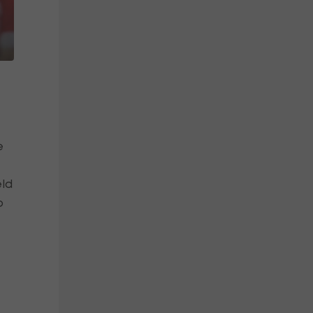
e
eld
o