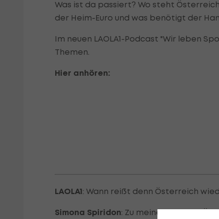
Was ist da passiert? Wo steht Österreic
der Heim-Euro und was benötigt der Han
Im neuen LAOLA1-Podcast "Wir leben Sport
Themen.
Hier anhören:
LAOLA1
: Wann reißt denn Österreich wie
Simona Spiridon
: Zu meiner Zeit war Öst