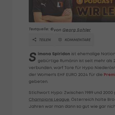
Textquelle: ©
von
Georg Sohler
TEILEN
KOMMENTARE
S
imona Spiridon
ist ehemalige Natio
gebürtige Rumänin ist seit mehr als
verbunden, warf Tore für Hypo Niederös
der Women's EHF EURO 2024 für die
Prem
gebeten.
Stichwort Hypo: Zwischen 1989 und 2000
Champions League
, Österreich holte Br
Jahren war man dann so gut wie gar nich