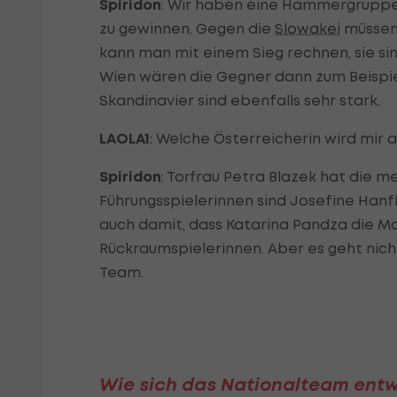
Spiridon
: Wir haben eine Hammergrupp
zu gewinnen. Gegen die
Slowakei
müssen 
kann man mit einem Sieg rechnen, sie si
Wien wären die Gegner dann zum Beispi
Skandinavier sind ebenfalls sehr stark.
LAOLA1
: Welche Österreicherin wird mir a
Spiridon
: Torfrau Petra Blazek hat die 
Führungsspielerinnen sind Josefine Hanfl
auch damit, dass Katarina Pandza die Ma
Rückraumspielerinnen. Aber es geht nicht 
Team.
Wie sich das Nationalteam entwi