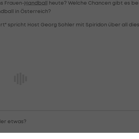
hs Frauen-
Handball
heute? Welche Chancen gibt es be
dball in Österreich?
" spricht Host Georg Sohler mit Spiridon über all die
der etwas?
erreich sehr erfolgreich, davor noch stärker. Das Loch