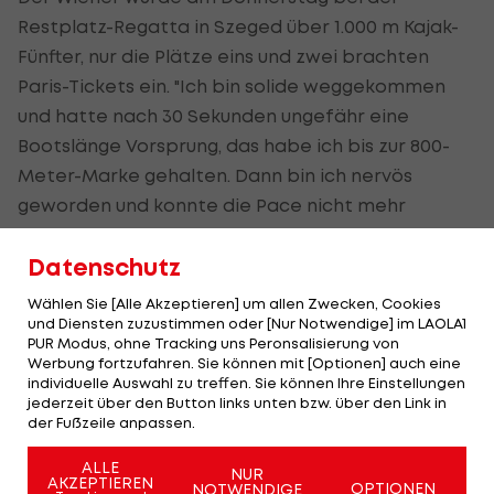
Restplatz-Regatta in Szeged über 1.000 m Kajak-
Fünfter, nur die Plätze eins und zwei brachten
Paris-Tickets ein. "Ich bin solide weggekommen
und hatte nach 30 Sekunden ungefähr eine
Bootslänge Vorsprung, das habe ich bis zur 800-
Meter-Marke gehalten. Dann bin ich nervös
geworden und konnte die Pace nicht mehr
mitgehen", erklärte der 24-Jährige.
Datenschutz
Er nehme viel Erfahrungen mit in den nächsten
Wählen Sie [Alle Akzeptieren] um allen Zwecken, Cookies
Olympia-Zyklus, meinte Maurer. "Auch wenn ich
und Diensten zuzustimmen oder [Nur Notwendige] im LAOLA1
mein Ziel verfehlt habe, bin ich nicht unzufrieden.
PUR Modus, ohne Tracking uns Peronsalisierung von
Werbung fortzufahren. Sie können mit [Optionen] auch eine
Aber logischerweise ärgere ich mich." Ana-Roxana
individuelle Auswahl zu treffen. Sie können Ihre Einstellungen
Lehaci (500 m/Kajak) und Manfred Pallinger (1.000
jederzeit über den Button links unten bzw. über den Link in
der Fußzeile anpassen.
m/Canadier) verpassten den Einzug ins Finale.
ALLE
NUR
Damit ist Österreich in Frankreich im Kanu-
AKZEPTIEREN
OPTIONEN
NOTWENDIGE