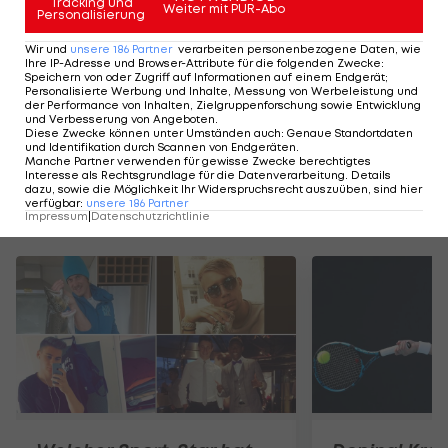
Tracking und
Weiter mit PUR-Abo
Flachwasser nicht vertreten, im Wildwasser
Personalisierung
halten aktuell Corinna Kuhnle und Felix Oschmautz
Wir und
unsere
186
Partner
verarbeiten personenbezogene Daten, wie
Ihre IP-Adresse und Browser-Attribute für die folgenden Zwecke
:
die Hand auf zwei Quotenplätzen. Mario Leitner
Speichern von oder Zugriff auf Informationen auf einem Endgerät;
und Viktoria Wolffhardt sind aber noch im Rennen.
Personalisierte Werbung und Inhalte, Messung von Werbeleistung und
der Performance von Inhalten, Zielgruppenforschung sowie Entwicklung
Bei der EM in Tacen (SLO) kommende Woche
und Verbesserung von Angeboten
.
Diese Zwecke können unter Umständen auch
:
Genaue Standortdaten
könnten sie ihre Ausgangsposition verbessern.
und Identifikation durch Scannen von Endgeräten
.
Manche Partner verwenden für gewisse Zwecke berechtigtes
Interesse als Rechtsgrundlage für die Datenverarbeitung. Details
dazu, sowie die Möglichkeit Ihr Widerspruchsrecht auszuüben, sind hier
verfügbar
:
unsere
186
Partner
Mehr zum Thema
Impressum
|
Datenschutzrichtlinie