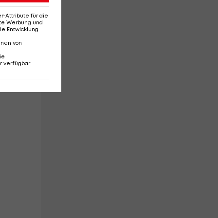
Attribute für die
erte Werbung und
ie Entwicklung
nnen von
ie
nd
r verfügbar
: