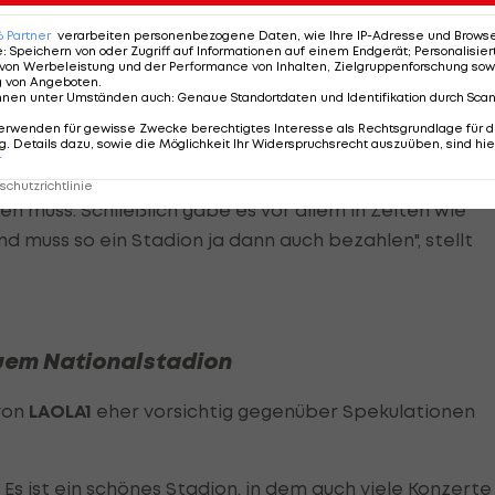
6
Partner
verarbeiten personenbezogene Daten, wie Ihre IP-Adresse und Browser-
e
:
Speichern von oder Zugriff auf Informationen auf einem Endgerät; Personalisi
von Werbeleistung und der Performance von Inhalten, Zielgruppenforschung sow
kind
g von Angeboten
.
nnen unter Umständen auch
:
Genaue Standortdaten und Identifikation durch Sca
erwenden für gewisse Zwecke berechtigtes Interesse als Rechtsgrundlage für d
rung (Anm.:
Josef Pröll wird neuer ÖFB-Präsident>>>
) u
. Details dazu, sowie die Möglichkeit Ihr Widerspruchsrecht auszuüben, sind hie
r
 und Vorstellungen gibt."
chutzrichtlinie
n muss. Schließlich gäbe es vor allem in Zeiten wie
 muss so ein Stadion ja dann auch bezahlen", stellt
uem Nationalstadion
von
LAOLA1
eher vorsichtig gegenüber Spekulationen
 Es ist ein schönes Stadion, in dem auch viele Konzerte