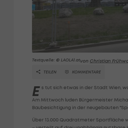
Textquelle: © LAOLA1.at
von
Christian Frühw
TEILEN
KOMMENTARE
E
s tut sich etwas in der Stadt Wien, wa
Am Mittwoch luden Bürgermeister Michae
Baubesichtigung in der neugebauten "Spo
Über 13.000 Quadratmeter Sportfläche 
– verteilt auf drei unabhängig nutzbare 