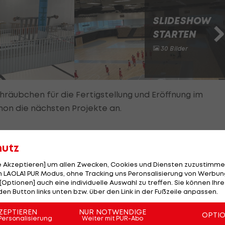
SLIDESHOW
STARTEN
30 Bilder
räubchen für die Fertigstellung und Eröffnung im
hon die nächsten Projekte an.
hutz
onalstadion forcieren?
le Akzeptieren] um allen Zwecken, Cookies und Diensten zuzustimme
chon länger abgehakt", lächelt Hacker gegenüber
LAOLA1
 LAOLA1 PUR Modus, ohne Tracking uns Peronsalisierung von Werbung
[Optionen] auch eine individuelle Auswahl zu treffen. Sie können Ihre
e Themen auf der Agenda.
den Button links unten bzw. über den Link in der Fußzeile anpassen.
ihn wohl noch einige Zeit begleiten. Von spruchreifen
ZEPTIEREN
NUR NOTWENDIGE
OPTI
Personalisierung
Weiter mit PUR-Abo
t entfernt.