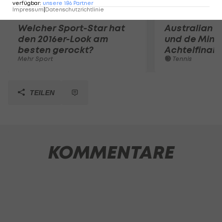
verfügbar
:
unsere
186
Partner
Impressum
|
Datenschutzrichtlinie
Welcher Sport-Star hat
Australian O
den 2016er-Look am
und de Mina
besten gerockt?
Achtelfinale
Mehr Sport
Tennis
TEILEN
KOMMENTARE