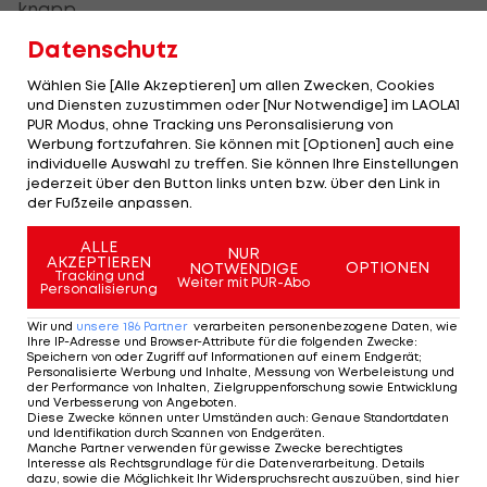
knapp.
Datenschutz
Mit 339,75 Punkten landet er auf dem zwölften und
damit letzten Platz der Qualifizierten. Die Quali
Wählen Sie [Alle Akzeptieren] um allen Zwecken, Cookies
und Diensten zuzustimmen oder [Nur Notwendige] im LAOLA1
gewinnt der Franzose Gwendal Bisch mit 407,80
PUR Modus, ohne Tracking uns Peronsalisierung von
Punkten.
Werbung fortzufahren. Sie können mit [Optionen] auch eine
individuelle Auswahl zu treffen. Sie können Ihre Einstellungen
jederzeit über den Button links unten bzw. über den Link in
Das Finale startet am Samstagnachmittag um
der Fußzeile anpassen.
16.40 Uhr.
ALLE
NUR
AKZEPTIEREN
OPTIONEN
NOTWENDIGE
Tracking und
Weiter mit PUR-Abo
Mehr zum Thema
Personalisierung
Wir und
unsere
186
Partner
verarbeiten personenbezogene Daten, wie
Ihre IP-Adresse und Browser-Attribute für die folgenden Zwecke
:
Speichern von oder Zugriff auf Informationen auf einem Endgerät;
Personalisierte Werbung und Inhalte, Messung von Werbeleistung und
der Performance von Inhalten, Zielgruppenforschung sowie Entwicklung
und Verbesserung von Angeboten
.
Diese Zwecke können unter Umständen auch
:
Genaue Standortdaten
und Identifikation durch Scannen von Endgeräten
.
Manche Partner verwenden für gewisse Zwecke berechtigtes
Interesse als Rechtsgrundlage für die Datenverarbeitung. Details
dazu, sowie die Möglichkeit Ihr Widerspruchsrecht auszuüben, sind hier