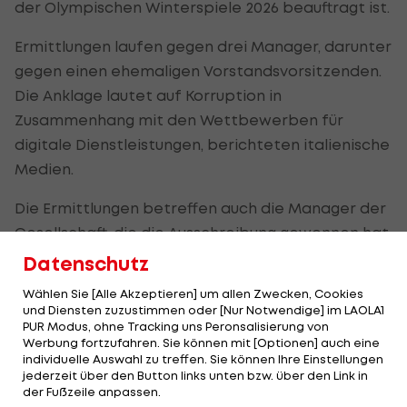
der Olympischen Winterspiele 2026 beauftragt ist.
Ermittlungen laufen gegen drei Manager, darunter
gegen einen ehemaligen Vorstandsvorsitzenden.
Die Anklage lautet auf Korruption in
Zusammenhang mit den Wettbewerben für
digitale Dienstleistungen, berichteten italienische
Medien.
Die Ermittlungen betreffen auch die Manager der
Gesellschaft, die die Ausschreibung gewonnen hat.
Die Stiftung wird vom Nationalen Olympischen
Datenschutz
Komitee Italiens, den Regionen Lombardei und
Wählen Sie [Alle Akzeptieren] um allen Zwecken, Cookies
Venetien sowie den Gemeinden Mailand und
und Diensten zuzustimmen oder [Nur Notwendige] im LAOLA1
PUR Modus, ohne Tracking uns Peronsalisierung von
Cortina kontrolliert.
Werbung fortzufahren. Sie können mit [Optionen] auch eine
individuelle Auswahl zu treffen. Sie können Ihre Einstellungen
Geplant sind die Spiele vom 6. bis 22. Februar 2026,
jederzeit über den Button links unten bzw. über den Link in
der Fußzeile anpassen.
gefolgt von den Paralympics. Die Eröffnungsfeier