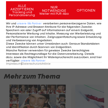
soll im Mailänder San-Siro-Stadion und die
ALLE
NUR
AKZEPTIEREN
Schlusszeremonie im römischen Amphitheater
OPTIONEN
NOTWENDIGE
Tracking und
Weiter mit PUR-Abo
Personalisierung
von Verona stattfinden.
Wir und
unsere
186
Partner
verarbeiten personenbezogene Daten, wie
Ihre IP-Adresse und Browser-Attribute für die folgenden Zwecke
:
Protest gegen
Speichern von oder Zugriff auf Informationen auf einem Endgerät;
Personalisierte Werbung und Inhalte, Messung von Werbeleistung und
Abholzung von
der Performance von Inhalten, Zielgruppenforschung sowie Entwicklung
Bäumen für Olympia-
und Verbesserung von Angeboten
.
Diese Zwecke können unter Umständen auch
:
Genaue Standortdaten
Eiskanal
und Identifikation durch Scannen von Endgeräten
.
Mehr Sport
Manche Partner verwenden für gewisse Zwecke berechtigtes
Interesse als Rechtsgrundlage für die Datenverarbeitung. Details
dazu, sowie die Möglichkeit Ihr Widerspruchsrecht auszuüben, sind hier
verfügbar
:
unsere
186
Partner
Impressum
|
Datenschutzrichtlinie
Mehr zum Thema