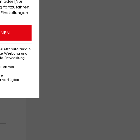
n oder [Nur
 fortzufahren.
 Einstellungen
ONEN
Attribute für die
erte Werbung und
ie Entwicklung
nnen von
ie
r verfügbar
: