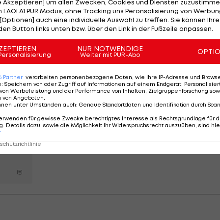
le Akzeptieren] um allen Zwecken, Cookies und Diensten zuzustimme
ptimum", resümierte Pilz.
 LAOLA1 PUR Modus, ohne Tracking uns Peronsalisierung von Werbung
[Optionen] auch eine individuelle Auswahl zu treffen. Sie können Ihre
den Button links unten bzw. über den Link in der Fußzeile anpassen.
s für sie schwer gewesen wieder reinzukommen. "Es war
er aber unbedingt
klettern
. Mir taugt Koper, ich liebe das
ZEPTIEREN
NUR NOTWENDIGE
OPTI
Personalisierung
Weiter mit PUR-Abo
m Team unterwegs", sagte die 27-Jährige.
ertreten, Jakob Schubert hatte auf ein Antreten in
6
Partner
verarbeiten personenbezogene Daten, wie Ihre IP-Adresse und Browser-
e
:
Speichern von oder Zugriff auf Informationen auf einem Endgerät; Personalisi
von Werbeleistung und der Performance von Inhalten, Zielgruppenforschung sow
g von Angeboten
.
nnen unter Umständen auch
:
Genaue Standortdaten und Identifikation durch Sca
erwenden für gewisse Zwecke berechtigtes Interesse als Rechtsgrundlage für d
. Details dazu, sowie die Möglichkeit Ihr Widerspruchsrecht auszuüben, sind hie
hs
r
chutzrichtlinie