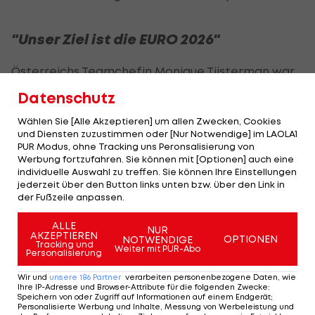
"Unser Ziel ist die EURO 2026"
Österreichs Teamchefin Monique Tijsterman war
mit dem Los zufrieden. "Ich freue mich auch, dass
Datenschutz
wir Spanien aus Topf 1 zugelost bekommen
Wählen Sie [Alle Akzeptieren] um allen Zwecken, Cookies
haben, da wir gerade erst gegen sie gespielt
und Diensten zuzustimmen oder [Nur Notwendige] im LAOLA1
haben. Griechenland hat in den letzten Jahren
PUR Modus, ohne Tracking uns Peronsalisierung von
Werbung fortzufahren. Sie können mit [Optionen] auch eine
einige Schritte gemacht,
Israel
ist für mich noch
individuelle Auswahl zu treffen. Sie können Ihre Einstellungen
ein wenig eine Unbekannte", meinte die
jederzeit über den Button links unten bzw. über den Link in
der Fußzeile anpassen.
Niederländerin.
ALLE
NUR
Die ersten Spiele werden im Oktober
AKZEPTIEREN
OPTIONEN
NOTWENDIGE
Tracking und
Weiter mit PUR-Abo
ausgetragen.
Personalisierung
Wir und
unsere
186
Partner
verarbeiten personenbezogene Daten, wie
Ziel sei ganz klar ein Platz unter den Top zwei, so
Ihre IP-Adresse und Browser-Attribute für die folgenden Zwecke
:
Speichern von oder Zugriff auf Informationen auf einem Endgerät;
Tijsterman. Auch ÖHB-Sportdirektor Patrick Fölser
Personalisierte Werbung und Inhalte, Messung von Werbeleistung und