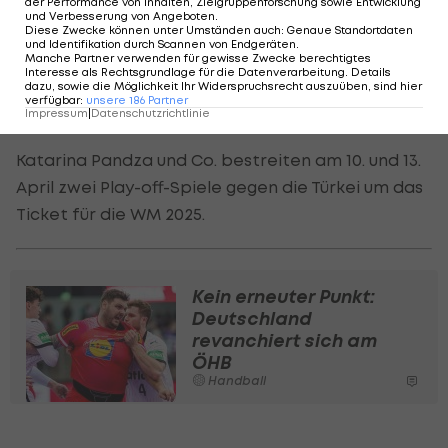
der Performance von Inhalten, Zielgruppenforschung sowie Entwicklung
betonte: "Unser Ziel ist die EURO 2026. Ich denke
und Verbesserung von Angeboten
.
Diese Zwecke können unter Umständen auch
:
Genaue Standortdaten
wir haben gegen jede Nation in dieser Gruppe
und Identifikation durch Scannen von Endgeräten
.
Manche Partner verwenden für gewisse Zwecke berechtigtes
unsere Chancen, selbst zuhause gegen Spanien."
Interesse als Rechtsgrundlage für die Datenverarbeitung. Details
dazu, sowie die Möglichkeit Ihr Widerspruchsrecht auszuüben, sind hier
Gegen die Ibererinnen unterlagen die
verfügbar
:
unsere
186
Partner
Impressum
|
Datenschutzrichtlinie
Österreicherinnen in einem Testspiel zuletzt 25:32.
Katarina Pandza und Co. bestreiten am 10. und 13.
April zwei Play-off-Spiele gegen die Türkei um das
Ticket für die WM 2025.
Kein erneuter Punkt:
Deutschland
revanchiert sich am
ÖHB
Handball