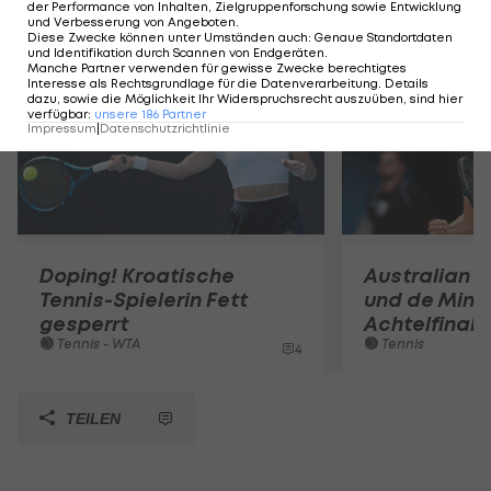
der Performance von Inhalten, Zielgruppenforschung sowie Entwicklung
Mehr zum Thema
und Verbesserung von Angeboten
.
Diese Zwecke können unter Umständen auch
:
Genaue Standortdaten
und Identifikation durch Scannen von Endgeräten
.
Manche Partner verwenden für gewisse Zwecke berechtigtes
Interesse als Rechtsgrundlage für die Datenverarbeitung. Details
dazu, sowie die Möglichkeit Ihr Widerspruchsrecht auszuüben, sind hier
verfügbar
:
unsere
186
Partner
Impressum
|
Datenschutzrichtlinie
Doping! Kroatische
Australian O
Tennis-Spielerin Fett
und de Mina
gesperrt
Achtelfinale
Tennis - WTA
Tennis
4
TEILEN