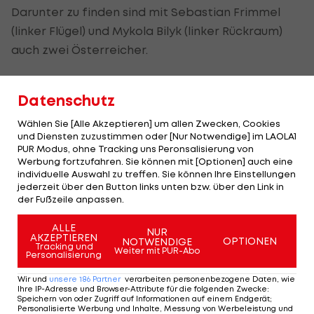
Darunter zu finden sind mit Sebastian Frimmel
(linker Flügel) und Mykola Bilyk (linker Rückraum)
auch zwei Österreicher.
Vergeben werden die Preise am 14. Dezember im
Datenschutz
Zuge des Finalwochenendes der Frauen-EURO in
Wien. Die Europameisterschaft der Frauen wird
Wählen Sie [Alle Akzeptieren] um allen Zwecken, Cookies
diesen Winter vom 28. November bis zum 15.
und Diensten zuzustimmen oder [Nur Notwendige] im LAOLA1
PUR Modus, ohne Tracking uns Peronsalisierung von
Dezember in Österreich, Ungarn und der Schweiz
Werbung fortzufahren. Sie können mit [Optionen] auch eine
ausgetragen.
individuelle Auswahl zu treffen. Sie können Ihre Einstellungen
jederzeit über den Button links unten bzw. über den Link in
der Fußzeile anpassen.
Kiel und Bilyk behalten
ALLE
im kleinen Finale die
NUR
AKZEPTIEREN
OPTIONEN
NOTWENDIGE
Oberhand
Tracking und
Weiter mit PUR-Abo
Personalisierung
Sport-Mix
Wir und
unsere
186
Partner
verarbeiten personenbezogene Daten, wie
Ihre IP-Adresse und Browser-Attribute für die folgenden Zwecke
:
Speichern von oder Zugriff auf Informationen auf einem Endgerät;
Personalisierte Werbung und Inhalte, Messung von Werbeleistung und