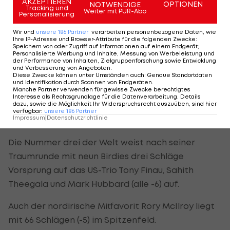
AKZEPTIEREN
OPTIONEN
NOTWENDIGE
Tracking und
Weiter mit PUR-Abo
Personalisierung
Olympiasieger Xander Schauffele glänzt
Wir und
unsere
186
Partner
verarbeiten personenbezogene Daten, wie
mit famoser 62
Ihre IP-Adresse und Browser-Attribute für die folgenden Zwecke
:
Speichern von oder Zugriff auf Informationen auf einem Endgerät;
Personalisierte Werbung und Inhalte, Messung von Werbeleistung und
der Performance von Inhalten, Zielgruppenforschung sowie Entwicklung
Eine blitzsaubere und bogeyfreie Auftakt-Runde
und Verbesserung von Angeboten
.
Diese Zwecke können unter Umständen auch
:
Genaue Standortdaten
zeigt der US-Amerikaner Xander Schauffele. Der
und Identifikation durch Scannen von Endgeräten
.
Manche Partner verwenden für gewisse Zwecke berechtigtes
Olympiasieger von Tokio setzt sich mit 62
Interesse als Rechtsgrundlage für die Datenverarbeitung. Details
dazu, sowie die Möglichkeit Ihr Widerspruchsrecht auszuüben, sind hier
Schlägen (neun unter Par) an die Spitze des 156
verfügbar
:
unsere
186
Partner
Impressum
|
Datenschutzrichtlinie
Spieler umfassenden Feldes.
Die Nummer drei der Welt weist nach seiner
Traumrunde mit neun Birdies drei Schläge
Vorsprung auf das US-Trio Tony Finau, Sahith
Theegala und Mark Hubbard (alle -6) auf.
Auch der nordirische Mitfavorit Rory McIlroy liegt
mit 66 Schlägen (-5) im Spitzenfeld.