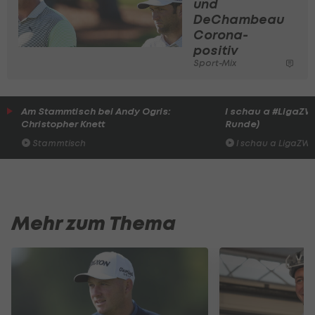
und
DeChambeau
Corona-
positiv
Sport-Mix
Am Stammtisch bei Andy Ogris:
I schau a #LigaZWA 
Christopher Knett
Runde)
Stammtisch
I schau a LigaZWA
Mehr zum Thema