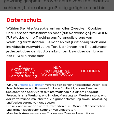
gewaltig gespielt. Ich war heute vom Tee leider zu
schlecht, habe aber großartig gefightet und bin
schlussendlich trotzdem sehr glücklich mit dem
Datenschutz
zweiten Platz. Bei den Annäherungen und auch auf
den Grüns war ich in dieser Woche echt stark."
Wählen Sie [Alle Akzeptieren] um allen Zwecken, Cookies
und Diensten zuzustimmen oder [Nur Notwendige] im LAOLA1
PUR Modus, ohne Tracking uns Peronsalisierung von
Werbung fortzufahren. Sie können mit [Optionen] auch eine
individuelle Auswahl zu treffen. Sie können Ihre Einstellungen
jederzeit über den Button links unten bzw. über den Link in
der Fußzeile anpassen.
ALLE
NUR
AKZEPTIEREN
OPTIONEN
NOTWENDIGE
Tracking und
Weiter mit PUR-Abo
Personalisierung
Wir und
unsere
186
Partner
verarbeiten personenbezogene Daten, wie
Ihre IP-Adresse und Browser-Attribute für die folgenden Zwecke
:
Speichern von oder Zugriff auf Informationen auf einem Endgerät;
Personalisierte Werbung und Inhalte, Messung von Werbeleistung und
der Performance von Inhalten, Zielgruppenforschung sowie Entwicklung
und Verbesserung von Angeboten
.
Diese Zwecke können unter Umständen auch
:
Genaue Standortdaten
und Identifikation durch Scannen von Endgeräten
.
Manche Partner verwenden für gewisse Zwecke berechtigtes