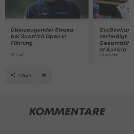
Überzeugender Straka
Großschart
bei Scottish Open in
verteidigt
Führung
Gesamtführu
of Austria
Golf
Sport-Mix
TEILEN
KOMMENTARE