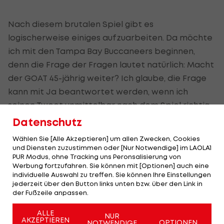
Nach diesem brutalen Spiel gibt es
logischerweise einiges aufzuarbeiten. Da möchte
ich mit den Tampa Bay Buccaneers beginnen,
denn die Frage der Fragen lautet natürlich: Macht
der GOAT 45-jährig weiter? Ich glaube, die Frage
kann mit Ja beantwortet werden, wenn ich
seinen Tweet unmittelbar nach dem Spiel richtig
deute:
Datenschutz
Wählen Sie [Alle Akzeptieren] um allen Zwecken, Cookies
und Diensten zuzustimmen oder [Nur Notwendige] im LAOLA1
PUR Modus, ohne Tracking uns Peronsalisierung von
You win or you learn.
Werbung fortzufahren. Sie können mit [Optionen] auch eine
individuelle Auswahl zu treffen. Sie können Ihre Einstellungen
jederzeit über den Button links unten bzw. über den Link in
There are no failures, only
der Fußzeile anpassen.
lessons. When you fall you need
to pick yourself up with greater
ALLE
NUR
AKZEPTIEREN
OPTIONEN
NOTWENDIGE