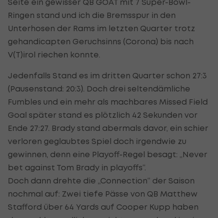
Seite ein gewisser QB GOAT mit 7 Super-Bowl-
Ringen stand und ich die Bremsspur in den
Unterhosen der Rams im letzten Quarter trotz
gehandicapten Geruchsinns (Corona) bis nach
V(T)irol riechen konnte.
Jedenfalls Stand es im dritten Quarter schon 27:3
(Pausenstand: 20:3). Doch drei seltendämliche
Fumbles und ein mehr als machbares Missed Field
Goal später stand es plötzlich 42 Sekunden vor
Ende 27:27. Brady stand abermals davor, ein schier
verloren geglaubtes Spiel doch irgendwie zu
gewinnen, denn eine Playoff-Regel besagt: „Never
bet against Tom Brady in playoffs“.
Doch dann drehte die „Connection“ der Saison
nochmal auf: Zwei tiefe Pässe von QB Matthew
Stafford über 64 Yards auf Cooper Kupp haben