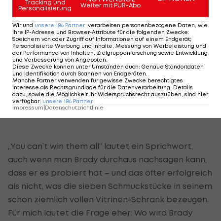
enthusiasm than you went
Tracking und
Weiter mit PUR-Abo
Personalisierung
down. Now we look back on an
incredible season, learn our
Wir und
unsere
186
Partner
verarbeiten personenbezogene Daten, wie
Ihre IP-Adresse und Browser-Attribute für die folgenden Zwecke
:
lessons, and get up... because
Speichern von oder Zugriff auf Informationen auf einem Endgerät;
Personalisierte Werbung und Inhalte, Messung von Werbeleistung und
even greater things are
der Performance von Inhalten, Zielgruppenforschung sowie Entwicklung
und Verbesserung von Angeboten
.
coming.
#KeepGoing
Diese Zwecke können unter Umständen auch
:
Genaue Standortdaten
pic.twitter.com/tCXI3q1J5p
und Identifikation durch Scannen von Endgeräten
.
Manche Partner verwenden für gewisse Zwecke berechtigtes
— TB12sports (@TB12sports)
January 23,
Interesse als Rechtsgrundlage für die Datenverarbeitung. Details
dazu, sowie die Möglichkeit Ihr Widerspruchsrecht auszuüben, sind hier
2022
verfügbar
:
unsere
186
Partner
Impressum
|
Datenschutzrichtlinie
„You can’t win them all“ lautet ein Sprichwort,
auch wenn man Brady durchaus nachsagen kann,
dass er es probiert hat – und das öfter erfolgreich
als nicht, was die sieben Schmuckstücke in seinem
schon ziemlich vollen Vitrinen-Schrank bezeugen.
Für mich lautet die Frage eher: Wo wird Brady