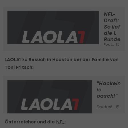
NFL-
Draft:
So lief
die 1.
Runde
Football
LAOLA1 zu Besuch in Houston bei der Familie von
Toni Fritsch:
"Hackeln
is
oasch!"
Football
Österreicher und die
NFL
: