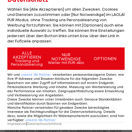
gab es indes noch keine.
Wählen Sie [Alle Akzeptieren] um allen Zwecken, Cookies
und Diensten zuzustimmen oder [Nur Notwendige] im LAOLA1
NFL
forciert internationale Spieler
PUR Modus, ohne Tracking uns Peronsalisierung von
Werbung fortzufahren. Sie können mit [Optionen] auch eine
individuelle Auswahl zu treffen. Sie können Ihre Einstellungen
Dass die NFL bemüht ist, den Sport international
jederzeit über den Button links unten bzw. über den Link in
noch mehr zu verbreiten und auch in Sachen
der Fußzeile anpassen.
Spieler zunehmend über den US-Tellerrand blickt,
ALLE
NUR
hilft sicherlich.
AKZEPTIEREN
OPTIONEN
NOTWENDIGE
Tracking und
Weiter mit PUR-Abo
Personalisierung
Nach dem Zufallsprinzip wurde eine der
NFL
-
Wir und
unsere
186
Partner
verarbeiten personenbezogene Daten, wie
Divisionen - im konkreten Fall die NFC East -
Ihre IP-Adresse und Browser-Attribute für die folgenden Zwecke
:
Speichern von oder Zugriff auf Informationen auf einem Endgerät;
ausgewählt, in der die internationalen Spieler
Personalisierte Werbung und Inhalte, Messung von Werbeleistung und
der Performance von Inhalten, Zielgruppenforschung sowie Entwicklung
einen zusätzlichen Platz im vorläufigen
und Verbesserung von Angeboten
.
Diese Zwecke können unter Umständen auch
:
Genaue Standortdaten
Trainingskader erhalten. Allerdings schaffen es nur
und Identifikation durch Scannen von Endgeräten
.
Manche Partner verwenden für gewisse Zwecke berechtigtes
vier der neun internationalen Spieler in diese
Interesse als Rechtsgrundlage für die Datenverarbeitung. Details
dazu, sowie die Möglichkeit Ihr Widerspruchsrecht auszuüben, sind hier
nächste Etappe.
verfügbar
:
unsere
186
Partner
Impressum
|
Datenschutzrichtlinie
Sollte es mit dem Platz im 53-Mann-Roster nicht