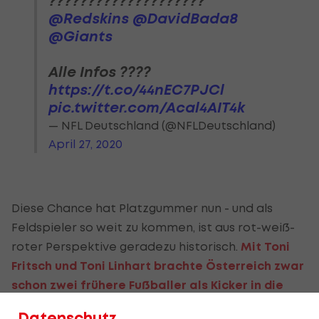
????????????????????
@Redskins
@DavidBada8
@Giants
Alle Infos ????
https://t.co/44nEC7PJCl
pic.twitter.com/Acal4AIT4k
— NFL Deutschland (@NFLDeutschland)
April 27, 2020
Diese Chance hat Platzgummer nun - und als
Feldspieler so weit zu kommen, ist aus rot-weiß-
roter Perspektive geradezu historisch.
Mit Toni
Fritsch und Toni Linhart brachte Österreich zwar
schon zwei frühere Fußballer als Kicker in die
NFL
, derart konkrete Chance für einen Feldspieler
Datenschutz