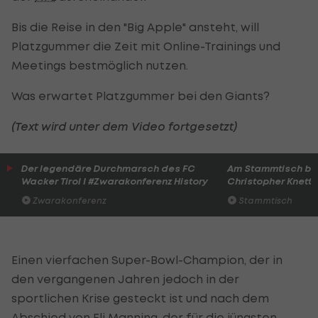
Bis die Reise in den "Big Apple" ansteht, will
Platzgummer die Zeit mit Online-Trainings und
Meetings bestmöglich nutzen.
Was erwartet Platzgummer bei den Giants?
(Text wird unter dem Video fortgesetzt)
Der legendäre Durchmarsch des FC
Am Stammtisch bei
Wacker Tirol I #Zwarakonferenz History
Christopher Knett
Zwarakonferenz
Stammtisch
Einen vierfachen Super-Bowl-Champion, der in
den vergangenen Jahren jedoch in der
sportlichen Krise gesteckt ist und nach dem
Abschied von Eli Manning, der für die jüngsten