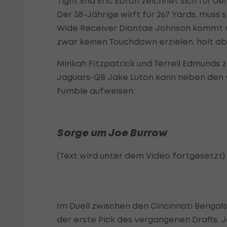
Tight End Eric Ebron zeichnet sich für 
Der 38-Jährige wirft für 267 Yards, muss 
Wide Receiver Diontae Johnson kommt au
zwar keinen Touchdown erzielen, holt a
Minkah Fitzpatrick und Terrell Edmunds z
Jaguars-QB Jake Luton kann neben den vi
Fumble aufweisen.
Sorge um Joe Burrow
(Text wird unter dem Video fortgesetzt)
Im Duell zwischen den Cincinnati Bengals
der erste Pick des vergangenen Drafts, J