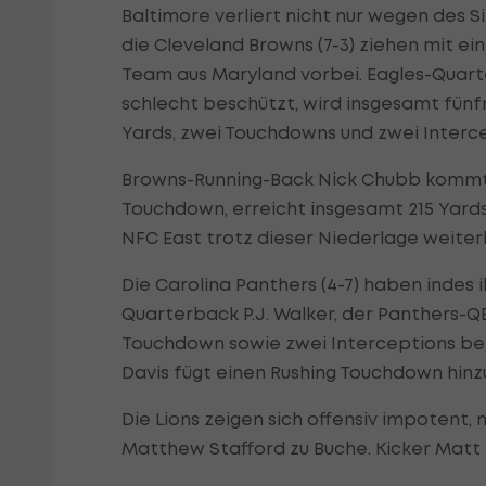
Baltimore verliert nicht nur wegen des S
die Cleveland Browns (7-3) ziehen mit ein
Team aus Maryland vorbei. Eagles-Quart
schlecht beschützt, wird insgesamt fünfm
Yards, zwei Touchdowns und zwei Interc
Browns-Running-Back Nick Chubb kommt a
Touchdown, erreicht insgesamt 215 Yards
NFC East trotz dieser Niederlage weiterh
Die Carolina Panthers (4-7) haben indes i
Quarterback P.J. Walker, der Panthers-QB
Touchdown sowie zwei Interceptions bei
Davis fügt einen Rushing Touchdown hinz
Die Lions zeigen sich offensiv impotent,
Matthew Stafford zu Buche. Kicker Matt P