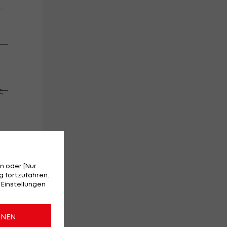
.
er
kt
,
all
s
n oder [Nur
 fortzufahren.
 Einstellungen
s
ONEN