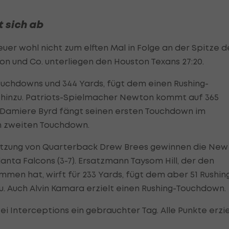
 sich ab
uer wohl nicht zum elften Mal in Folge an der Spitze d
ton und Co. unterliegen den Houston Texans 27:20.
uchdowns und 344 Yards, fügt dem einen Rushing-
hinzu. Patriots-Spielmacher Newton kommt auf 365
Damiere Byrd fängt seinen ersten Touchdown im
en zweiten Touchdown.
letzung von Quarterback Drew Brees gewinnen die New
tlanta Falcons (3-7). Ersatzmann Taysom Hill, der den
en hat, wirft für 233 Yards, fügt dem aber 51 Rushin
. Auch Alvin Kamara erzielt einen Rushing-Touchdown.
ei Interceptions ein gebrauchter Tag. Alle Punkte erzie