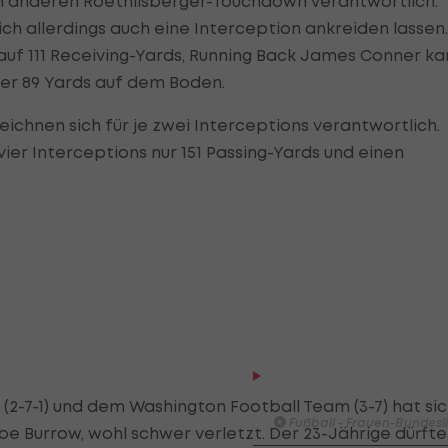
den anderen Roethlisberger-Touchdown verantwortlich.
sich allerdings auch eine Interception ankreiden lassen.
f 111 Receiving-Yards, Running Back James Conner ka
ber 89 Yards auf dem Boden.
eichnen sich für je zwei Interceptions verantwortlich.
er Interceptions nur 151 Passing-Yards und einen
HIGHLIGHTS: LASK - SK St
Graz
 (2-7-1) und dem Washington Football Team (3-7) hat si
Fußball - Frauen-Bundesl
oe Burrow, wohl schwer verletzt. Der 23-Jährige dürfte