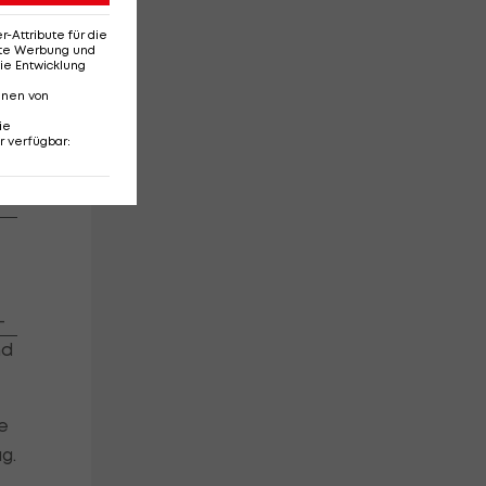
d
Attribute für die
erte Werbung und
ie Entwicklung
nnen von
ie
r verfügbar
:
as
e
-
nd
e
g.