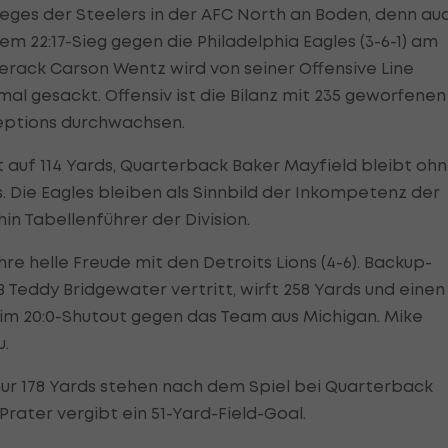
ieges der Steelers in der AFC North an Boden, denn au
em 22:17-Sieg gegen die Philadelphia Eagles (3-6-1) am
erack Carson Wentz wird von seiner Offensive Line
al gesackt. Offensiv ist die Bilanz mit 235 geworfenen
eptions durchwachsen.
uf 114 Yards, Quarterback Baker Mayfield bleibt oh
. Die Eagles bleiben als Sinnbild der Inkompetenz der
in Tabellenführer der Division.
hre helle Freude mit den Detroits Lions (4-6). Backup-
 Teddy Bridgewater vertritt, wirft 258 Yards und einen
m 20:0-Shutout gegen das Team aus Michigan. Mike
u.
 nur 178 Yards stehen nach dem Spiel bei Quarterback
rater vergibt ein 51-Yard-Field-Goal.