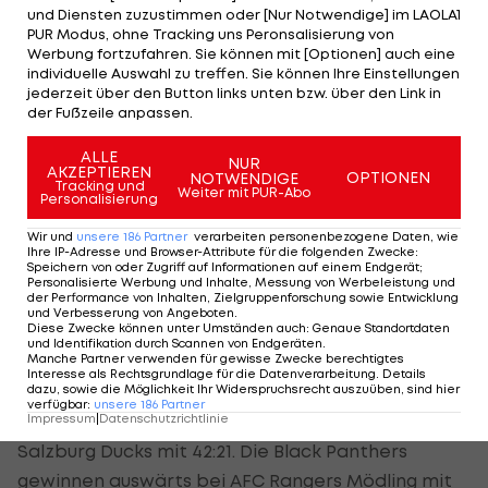
und Diensten zuzustimmen oder [Nur Notwendige] im LAOLA1
PUR Modus, ohne Tracking uns Peronsalisierung von
Werbung fortzufahren. Sie können mit [Optionen] auch eine
individuelle Auswahl zu treffen. Sie können Ihre Einstellungen
Mit einer 14:13-Führung der Grazer geht es in die
jederzeit über den Button links unten bzw. über den Link in
der Fußzeile anpassen.
Halbzeitpause. Bei diesem Ergebnis bleibt es auch
bis zum Schluss. Beide Defense-Reihen halten
ALLE
NUR
AKZEPTIEREN
OPTIONEN
NOTWENDIGE
dicht.
Tracking und
Weiter mit PUR-Abo
Personalisierung
Damit halten beide Teams bei einer Bilanz von 8-1.
Wir und
unsere
186
Partner
verarbeiten personenbezogene Daten, wie
Ihre IP-Adresse und Browser-Attribute für die folgenden Zwecke
:
Die Vienna Vikings sind weiterhin Tabellenführer,
Speichern von oder Zugriff auf Informationen auf einem Endgerät;
Personalisierte Werbung und Inhalte, Messung von Werbeleistung und
da sie im direkten Duell die Oberhand behalten (1.
der Performance von Inhalten, Zielgruppenforschung sowie Entwicklung
Spiel mit 35:3 gewonnen). Im Halbfinale haben
und Verbesserung von Angeboten
.
Diese Zwecke können unter Umständen auch
:
Genaue Standortdaten
beide Klubs fix das Heimrecht.
und Identifikation durch Scannen von Endgeräten
.
Manche Partner verwenden für gewisse Zwecke berechtigtes
Interesse als Rechtsgrundlage für die Datenverarbeitung. Details
Auch auf Playoff-Kurs sind die Danube Dragons und
dazu, sowie die Möglichkeit Ihr Widerspruchsrecht auszuüben, sind hier
verfügbar
:
unsere
186
Partner
Prague Black Panthers. Die Dragons schlagen die
Impressum
|
Datenschutzrichtlinie
Salzburg Ducks mit 42:21. Die Black Panthers
gewinnen auswärts bei AFC Rangers Mödling mit