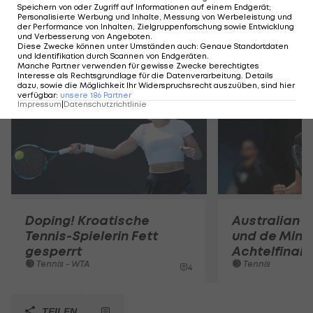
aus.
Speichern von oder Zugriff auf Informationen auf einem Endgerät;
Personalisierte Werbung und Inhalte, Messung von Werbeleistung und
der Performance von Inhalten, Zielgruppenforschung sowie Entwicklung
und Verbesserung von Angeboten
.
Diese Zwecke können unter Umständen auch
:
Genaue Standortdaten
Mehr zum Thema
und Identifikation durch Scannen von Endgeräten
.
Manche Partner verwenden für gewisse Zwecke berechtigtes
Interesse als Rechtsgrundlage für die Datenverarbeitung. Details
dazu, sowie die Möglichkeit Ihr Widerspruchsrecht auszuüben, sind hier
verfügbar
:
unsere
186
Partner
Impressum
|
Datenschutzrichtlinie
Doping! Kroatische
Australian O
Tennis-Spielerin Fett
und de Mina
gesperrt
Achtelfinale
Tennis - WTA
Tennis
4
TEILEN