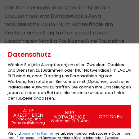
Das Duo besiegte im ersten K.o.-Spiel die
Litauerinnen Ieva Dumbauskaite/Ieva
Vasiliauskaite 2:0 (16,17), im Achtelfinale am
Freitagnachmittag treffen sie auf deren
Landsfrauen Monika Paulikiene/Aine Raupelyte.
Datenschutz
Hingegen schieden Katharina Schützenhöfer/Lena
Plesiutschnig in der ersten K.o.-Runde gegen die
Wählen Sie [Alle Akzeptieren] um allen Zwecken, Cookies
und Diensten zuzustimmen oder [Nur Notwendige] im LAOLA1
Niederländerinnen Katja Stam/Raisa Schoon mit
PUR Modus, ohne Tracking uns Peronsalisierung von
1:2 (19,-12,-9) aus.
Werbung fortzufahren. Sie können mit [Optionen] auch eine
individuelle Auswahl zu treffen. Sie können Ihre Einstellungen
Im Männerbewerb kamen die Olympia-
jederzeit über den Button links unten bzw. über den Link in
der Fußzeile anpassen.
Teilnehmer Julian Hörl/
Alexander Horst
und Timo
Hammarberg/Philipp Waller mit zwei Siegen aus
ALLE
NUR
AKZEPTIEREN
OPTIONEN
NOTWENDIGE
drei Gruppenspielen sicher weiter. Florian
Tracking und
Weiter mit PUR-Abo
Personalisierung
Schnetzer/Moritz Kindl und Mathias
Wir und
unsere
186
Partner
verarbeiten personenbezogene Daten, wie
Seiser/Laurenc Grössig schieden jedoch sieglos
Ihre IP-Adresse und Browser-Attribute für die folgenden Zwecke
: