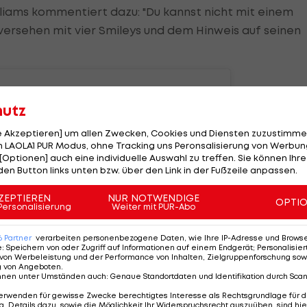
lliams kommentiert dazu: "Du kannst nicht mit einem
ersehen mit vier Smileys und dem Hinweis auf seinen
hutz
le Akzeptieren] um allen Zwecken, Cookies und Diensten zuzustimme
 LAOLA1 PUR Modus, ohne Tracking uns Peronsalisierung von Werbung
[Optionen] auch eine individuelle Auswahl zu treffen. Sie können Ihre
den Button links unten bzw. über den Link in der Fußzeile anpassen.
ZEPTIEREN
NUR NOTWENDIGE
OPTI
Personalisierung
Weiter mit PUR-Abo
6
Partner
verarbeiten personenbezogene Daten, wie Ihre IP-Adresse und Browser-
e
:
Speichern von oder Zugriff auf Informationen auf einem Endgerät; Personalisi
von Werbeleistung und der Performance von Inhalten, Zielgruppenforschung sow
g von Angeboten
.
nnen unter Umständen auch
:
Genaue Standortdaten und Identifikation durch Sca
iesen Beitrag auf Instagram an
erwenden für gewisse Zwecke berechtigtes Interesse als Rechtsgrundlage für d
. Details dazu, sowie die Möglichkeit Ihr Widerspruchsrecht auszuüben, sind hie