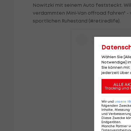
Nowitzki mit seinem Auto feststeckt. Wi
verdammten Mini-Van offroad fahren" - v
sportlichen Ruhestand (#retiredlife).
Datensc
Wählen Sie [Al
Notwendige] im
Sie können mit 
jederzeit über 
ALLE AK
Tracking und 
Wir und
unsere
18
folgenden Zweck
Inhalte, Messung 
und Verbesserun
Diese Zwecke kö
Endgeräten
.
Sieh dir d
Manche Partner v
Datenverarbeitung