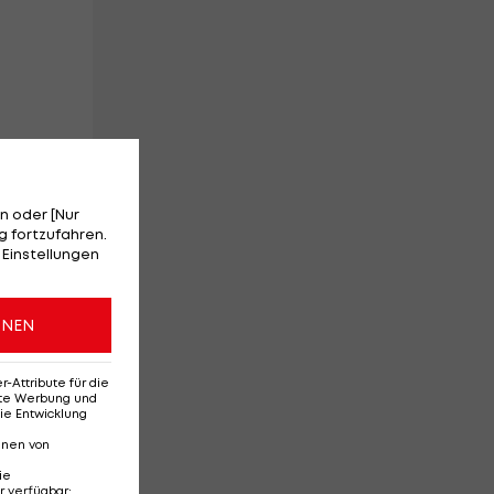
n oder [Nur
 fortzufahren.
 Einstellungen
ONEN
Attribute für die
erte Werbung und
ie Entwicklung
nnen von
ie
r verfügbar
: