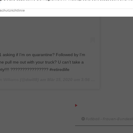
r
chutzrichtlinie
1 asking if I’m on quarantine? Followed by I’m
e pull me out with your truck? U can’t take a
rty!!!! ???????????????? #retiredlife
n Williams
(@dwill8) am
Mär 15, 2020 um 3:56 PDT
HIGHLIGHTS: LASK - SK St
Graz
Fußball - Frauen-Bundesl
FC Blau-Weiß Linz - FC Wack