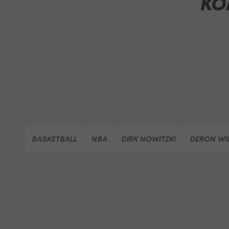
KO
BASKETBALL
NBA
DIRK NOWITZKI
DERON WI