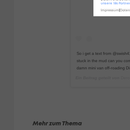
unsere
186
Partne
Impressum
|
Datens
So i get a text from @swish4
stuck in the mud can you com
damn mini van off-roading Di
Ein Beitrag geteilt von
Dero
Mehr zum Thema