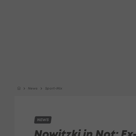
News
Sport-Mix
NEWS
Nowitzki in Not: Ex