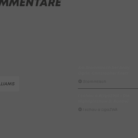
MMENTARE
ADMIRAL Hüttengaudi:
Alexander Joppich erzielt d
Tor der 1. Runde
Hüttengaudi
Der legendäre Durchmarsch
des FC Wacker Tirol I
#Zwarakonferenz History
Zwarakonferenz
Am Stammtisch bei Andy
Ogris: Christopher Knett
Stammtisch
LLIAMS
I schau a #LigaZWA - Die
Highlightshow (1. Runde)
I schau a LigaZWA