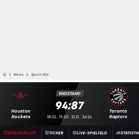
News
Sport-Mix
ENDSTAND
94:87
Houston
Toronto
Rockets
Raptors
18:22 , 19:20 , 21:21 , 36:24
SPIELBERICHT
TICKER
LIVE-SPIELFELD
STATISTI