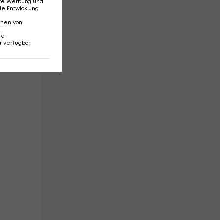
erte Werbung und
ie Entwicklung
",
nnen von
ie
r verfügbar
: