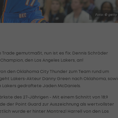
Foto: © getty
Trade gemutmaßt, nun ist es fix: Dennis Schröder
-Champion, den Los Angeles Lakers, an!
 von den Oklahoma City Thunder zum Team rund um
 geht Lakers-Akteur Danny Green nach Oklahoma, sow
n Lakers gedraftete Jaden McDaniels.
rkste des 27-Jährigen - Mit einem Schnitt von 18,9
rde der Point Guard zur Auszeichnung als wertvollster
tztlich wurde er hinter Montrezl Harrell von den Los