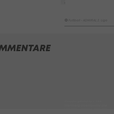
Schwarz-Weiss Bregenz - KS
1919
Fußball - ADMIRAL 2. Liga
SK Sturm Graz II - FAC WIEN
Fußball - ADMIRAL 2. Liga
MMENTARE
SV Austria Salzburg - First
Vienna FC 1894
Fußball - ADMIRAL 2. Liga
FC Red Bull Salzburg - FC
Blau-Weiß Linz / Kleinmünch
Fußball - Frauen-Bundesliga
HIGHLIGHTS: SpG
Südburgenland / TSV
Hartberg überrascht die
Vienna