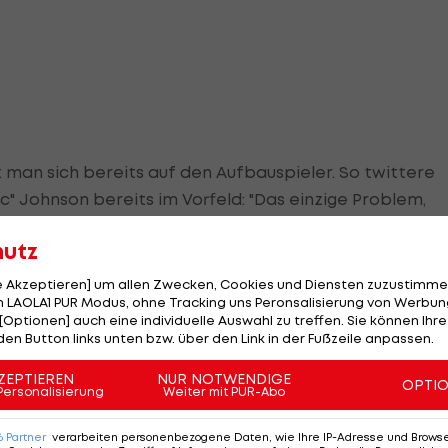
 man sich bereits auf den Aufbauspieler. So twittere
c" Johnson bereits im Vorfeld: "Das einzige Problem,
s Schröder hat, ist, dass wir nächste Saison nicht di
hutz
können."
le Akzeptieren] um allen Zwecken, Cookies und Diensten zuzustimme
es 17.-Picks des
NBA
-Drafts 2013 angetan sein. Laut ES
 LAOLA1 PUR Modus, ohne Tracking uns Peronsalisierung von Werbung
[Optionen] auch eine individuelle Auswahl zu treffen. Sie können Ihre
 die Lakers schon länger Fans des Deutschen. "Sie ha
den Button links unten bzw. über den Link in der Fußzeile anpassen.
st für ihn getradet. Sie haben schon eine ganze Weil
ZEPTIEREN
NUR NOTWENDIGE
OPTI
Personalisierung
Weiter mit PUR-Abo
r vor allem im Aufbauspiel entlasten - dies wird dem 27
6
Partner
verarbeiten personenbezogene Daten, wie Ihre IP-Adresse und Browser-
in Spiel und wollte schon seit längerem mit ihm