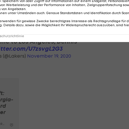
e
:
Speichern von oder Zugriff auf Informationen auf einem Endgerät; Personalisi
von Werbeleistung und der Performance von Inhalten, Zielgruppenforschung sow
be, sie wollten schon viel früher für Schröder traden
g von Angeboten
.
nnen unter Umständen auch
:
Genaue Standortdaten und Identifikation durch Sca
erwenden für gewisse Zwecke berechtigtes Interesse als Rechtsgrundlage für d
. Details dazu, sowie die Möglichkeit Ihr Widerspruchsrecht auszuüben, sind hie
r
chutzrichtlinie
me to Los Angeles, Dennis
itter.com/U7zsvgL2G3
s (@Lakers)
November 19, 2020
A
t:
rgia-
rd
er
all