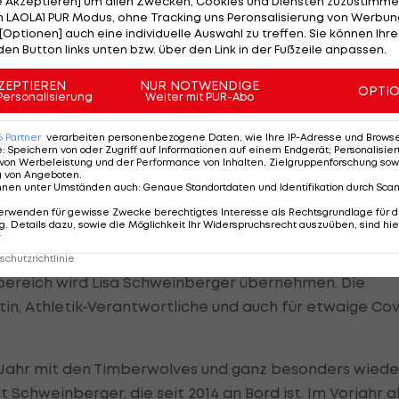
le Akzeptieren] um allen Zwecken, Cookies und Diensten zuzustimme
 LAOLA1 PUR Modus, ohne Tracking uns Peronsalisierung von Werbung
[Optionen] auch eine individuelle Auswahl zu treffen. Sie können Ihre
den Button links unten bzw. über den Link in der Fußzeile anpassen.
 die Grassi auf diesem hohen Level bekommt. Unser Kad
Ich finde es großartig, dass alle Schlüsselspieler
ZEPTIEREN
NUR NOTWENDIGE
OPTI
Personalisierung
Weiter mit PUR-Abo
verstärken konnten. Allein die Zusammensetzung des
 Halle zu stehen", ist Langer die Vorfreude auf seine
6
Partner
verarbeiten personenbezogene Daten, wie Ihre IP-Adresse und Browser-
e
:
Speichern von oder Zugriff auf Informationen auf einem Endgerät; Personalisi
von Werbeleistung und der Performance von Inhalten, Zielgruppenforschung sow
g von Angeboten
.
nnen unter Umständen auch
:
Genaue Standortdaten und Identifikation durch Sca
intensivere Zusammenarbeit mit Robert, die ja schon in
erwenden für gewisse Zwecke berechtigtes Interesse als Rechtsgrundlage für d
iert hat", spricht Head Coach Schmidt die Zweitliga-
. Details dazu, sowie die Möglichkeit Ihr Widerspruchsrecht auszuüben, sind hie
r
ion – 2010 an.
chutzrichtlinie
ereich wird Lisa Schweinberger übernehmen. Die
n, Athletik-Verantwortliche und auch für etwaige Cov
s Jahr mit den Timberwolves und ganz besonders wiede
 Schweinberger, die seit 2014 an Bord ist. Im Vorjahr a