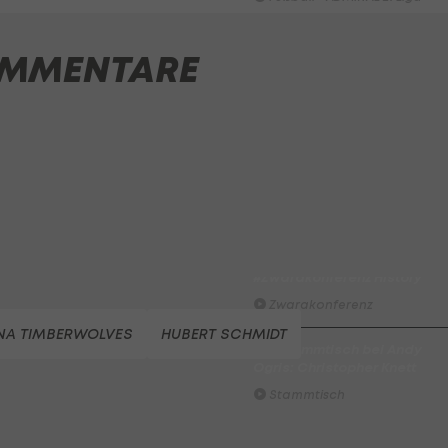
Highlights: Munteres Hin un
MMENTARE
Her geht an Wels
Fußball - ADMIRAL 2. Liga
ADMIRAL Hüttengaudi:
Alexander Joppich erzielt d
Tor der 1. Runde
Hüttengaudi
Der legendäre Durchmarsch
des FC Wacker Tirol I
#Zwarakonferenz History
Zwarakonferenz
NA TIMBERWOLVES
HUBERT SCHMIDT
Am Stammtisch bei Andy
Ogris: Christopher Knett
Stammtisch