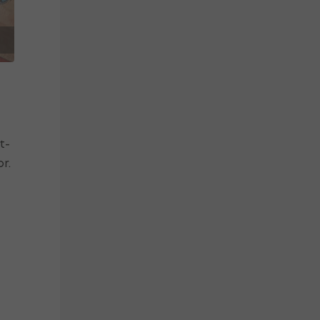
t-
r.