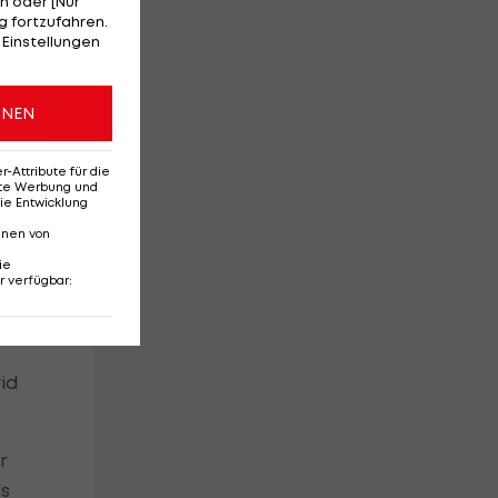
n oder [Nur
 fortzufahren.
 Einstellungen
er
ONEN
Attribute für die
erte Werbung und
ie Entwicklung
nnen von
ie
r verfügbar
:
id
r
ls