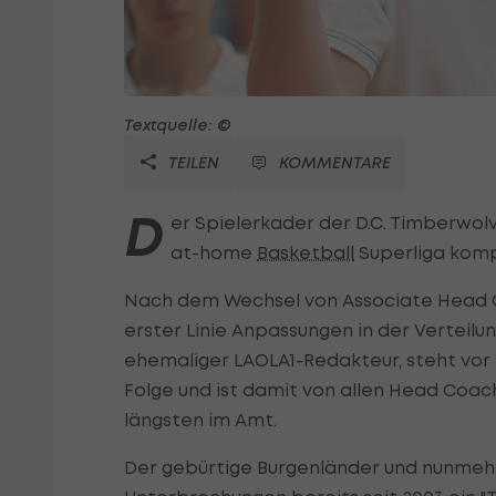
Textquelle: ©
TEILEN
KOMMENTARE
D
er Spielerkader der D.C. Timberwolv
at-home
Basketball
Superliga kompl
Nach dem Wechsel von Associate Head Co
erster Linie Anpassungen in der Verteil
ehemaliger LAOLA1-Redakteur, steht vor 
Folge und ist damit von allen Head Coa
längsten im Amt.
Der gebürtige Burgenländer und nunmehrig