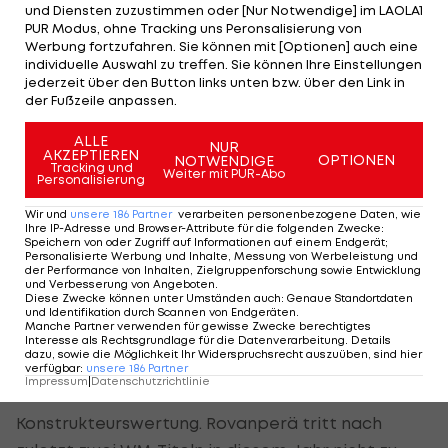
und Diensten zuzustimmen oder [Nur Notwendige] im LAOLA1
"Ich fühle mich großartig, wir haben so lange dafür
PUR Modus, ohne Tracking uns Peronsalisierung von
gearbeitet", sagt Neuville, der die WM seit seinem
Werbung fortzufahren. Sie können mit [Optionen] auch eine
individuelle Auswahl zu treffen. Sie können Ihre Einstellungen
Auftaktsieg in Monte Carlo anführte. "Ich habe
jederzeit über den Button links unten bzw. über den Link in
keine Worte. Wir waren so oft sehr nah dran. Wir
der Fußzeile anpassen.
haben immer alles gegeben, aber heuer sind wir
ALLE
belohnt worden."
NUR
AKZEPTIEREN
OPTIONEN
NOTWENDIGE
Tracking und
Weiter mit PUR-Abo
Personalisierung
In der WM hat Neuville am Ende 32 Punkte
Wir und
unsere
186
Partner
verarbeiten personenbezogene Daten, wie
Vorsprung auf den zweitplatzierten Toyota-Pilot
Ihre IP-Adresse und Browser-Attribute für die folgenden Zwecke
:
Elfyn Evans
Speichern von oder Zugriff auf Informationen auf einem Endgerät;
. Der Waliser triumphiert zum Abschluss
Personalisierte Werbung und Inhalte, Messung von Werbeleistung und
in Japan vor seinem Teamkollegen, dem
der Performance von Inhalten, Zielgruppenforschung sowie Entwicklung
und Verbesserung von Angeboten
.
französischen Achtfach-Weltmeister
Sebastien
Diese Zwecke können unter Umständen auch
:
Genaue Standortdaten
und Identifikation durch Scannen von Endgeräten
.
Ogier
.
Manche Partner verwenden für gewisse Zwecke berechtigtes
Interesse als Rechtsgrundlage für die Datenverarbeitung. Details
dazu, sowie die Möglichkeit Ihr Widerspruchsrecht auszuüben, sind hier
Toyota entreißt Hyundai beim Finale damit noch
verfügbar
:
unsere
186
Partner
Impressum
|
Datenschutzrichtlinie
um drei Punkte den Titel in der
Konstrukteurswertung. Rovanperä tritt nach