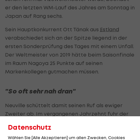
er den letzten WM-Lauf des Jahres am Sonntag in
Japan auf Rang sechs.
Sein Hauptkonkurrent Ott Tänak aus
Estland
verabschiedet sich an der Spitze liegend in der
ersten Sonderprüfung des Tages mit einem Unfall.
Der Weltmeister von 2019 hätte beim Saisonfinale
im Raum Nagoya 25 Punkte auf seinen
Markenkollegen gutmachen müssen.
"So oft sehr nah dran"
Neuville schüttelt damit seinen Ruf als ewiger
Zweiter ab. Im vergangenen Jahrzehnt fuhr der
Belgier mehrmals knapp am Titelgewinn vorbei-
Datenschutz
nun folgt er dem Finnen Kalle Rovanperä nach.
Wählen Sie [Alle Akzeptieren] um allen Zwecken, Cookies