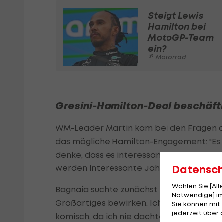
Steigt Lewis
Hamilton bei
MotoGP-Team
ein?
Motorrad
Gresini-Hamilton-Deal beschäfti
WM-Leader Martin kam bei den Fragen de
das mögliche Hamilton-Engagement: "Es is
denke, dass es interessant werden könnt
Datensc
werden interessante Jahre, die auf die
Wählen Sie [Al
Bagnaia suchte zunächst nach einer Antw
Notwendige] im
Großartiges bewirken. Ich habe nie darüb
Sie können mit 
jederzeit über 
komisch, da ich nie dachte, dass es mögli