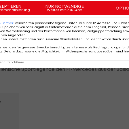
ZEPTIEREN
NUR NOTWENDIGE
OPTI
die Situation über: "Auch wenn es nicht wahr ist, ist 
Personalisierung
Weiter mit PUR-Abo
t es, dass die Leute darüber reden."
6
Partner
verarbeiten personenbezogene Daten, wie Ihre IP-Adresse und Browser-
e
:
Speichern von oder Zugriff auf Informationen auf einem Endgerät; Personalisi
von Werbeleistung und der Performance von Inhalten, Zielgruppenforschung sow
g von Angeboten
.
nnen unter Umständen auch
:
Genaue Standortdaten und Identifikation durch Sca
erwenden für gewisse Zwecke berechtigtes Interesse als Rechtsgrundlage für d
. Details dazu, sowie die Möglichkeit Ihr Widerspruchsrecht auszuüben, sind hie
ad
-Sport. Denn in der Vergangenheit fuhr der
r
dem Circuit Ricardo Tormo zu PR-Zwecken das
MotoGP
chutzrichtlinie
alienische Sportlegende den F1-Mercedes aus der Sais
a