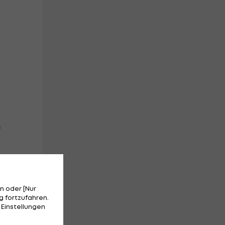
f
n oder [Nur
 fortzufahren.
s
 Einstellungen