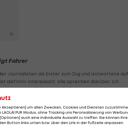
gt Fahrer
r Journalisten als Erster zum Zug und antwortete au
t definitiv interessant. Alle sprechen darüber. Ich
e. Der Sport wächst und wir sind erst am Anfang. Das
hutz
MotoGP
zukommen."
le Akzeptieren] um allen Zwecken, Cookies und Diensten zuzustimme
ort, ergänzte dann aber: "Vorstellung kann viel
 LAOLA1 PUR Modus, ohne Tracking uns Peronsalisierung von Werbung
er nachgedacht, um ehrlich zu sein. Es ist schon etwa
[Optionen] auch eine individuelle Auswahl zu treffen. Sie können Ihre
den Button links unten bzw. über den Link in der Fußzeile anpassen.
ch sein könnte."