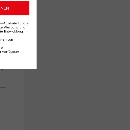
ONEN
es
Attribute für die
erte Werbung und
ie Entwicklung
nnen von
ie
r verfügbar
:
-
on