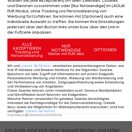
Wählen Sie [Alle Akzeptieren] um allen Zwecken, Cookies
"Es war heute ziemlich unangenehm. Ich habe null
und Diensten zuzustimmen oder [Nur Notwendige] im LAOLA1
Punkte und mag keine Nuller", stellt Binder klar.
PUR Modus, ohne Tracking uns Peronsalisierung von
Werbung fortzufahren. Sie können mit [Optionen] auch eine
"Aber es ist, was es ist."
individuelle Auswahl zu treffen. Sie können Ihre Einstellungen
jederzeit über den Button links unten bzw. über den Link in
der Fußzeile anpassen.
Miller von 16 auf 6: "Wir wollten mehr"
ALLE
NUR
AKZEPTIEREN
Einen besseren Arbeitstag erwischte am Sonntag
OPTIONEN
NOTWENDIGE
Tracking und
Weiter mit PUR-Abo
Personalisierung
KTM-Teamkollege Jack Miller. Der Australier
kämpfte sich um ganze zehn Plätze von 16 auf
Wir und
unsere
186
Partner
verarbeiten personenbezogene Daten, wie
Ihre IP-Adresse und Browser-Attribute für die folgenden Zwecke
:
sechs nach vorne.
Speichern von oder Zugriff auf Informationen auf einem Endgerät;
Personalisierte Werbung und Inhalte, Messung von Werbeleistung und
der Performance von Inhalten, Zielgruppenforschung sowie Entwicklung
"Ich habe mein Bestes gegeben, es war vor allem
und Verbesserung von Angeboten
.
Diese Zwecke können unter Umständen auch
:
Genaue Standortdaten
in den ersten Runde sehr schwierig. Ich habe
und Identifikation durch Scannen von Endgeräten
.
Manche Partner verwenden für gewisse Zwecke berechtigtes
versucht, die Lücke zu schließen und dann noch
Interesse als Rechtsgrundlage für die Datenverarbeitung. Details
dazu, sowie die Möglichkeit Ihr Widerspruchsrecht auszuüben, sind hier
mehr zu pushen", sagt Miller und meint trotz der
verfügbar
:
unsere
186
Partner
Impressum
|
Datenschutzrichtlinie
Aufholjagd: "Wir wollten mehr."
Am Ende sind sich aber sowohl Binder und Miller