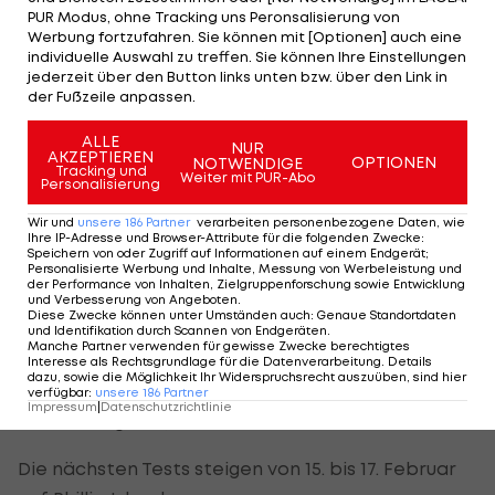
PUR Modus, ohne Tracking uns Peronsalisierung von
lagen vor einem Jahr viel weiter zurück. Ich hatte
Werbung fortzufahren. Sie können mit [Optionen] auch eine
deutlich mehr Probleme. Im vergangenen Jahr
individuelle Auswahl zu treffen. Sie können Ihre Einstellungen
jederzeit über den Button links unten bzw. über den Link in
verstand ich bei diesem Test überhaupt nichts.
der Fußzeile anpassen.
Nun können wir die Probleme adressieren."
ALLE
NUR
AKZEPTIEREN
OPTIONEN
KTM beendet den Test auf Platz 21 in Person von
NOTWENDIGE
Tracking und
Weiter mit PUR-Abo
Personalisierung
Bradley Smith, der 1,970 Sekunden Rückstand hat.
Pol Espargaro fährt etwas langsamer und landet
Wir und
unsere
186
Partner
verarbeiten personenbezogene Daten, wie
Ihre IP-Adresse und Browser-Attribute für die folgenden Zwecke
:
auf Position 23 (+2,138).
Speichern von oder Zugriff auf Informationen auf einem Endgerät;
Personalisierte Werbung und Inhalte, Messung von Werbeleistung und
der Performance von Inhalten, Zielgruppenforschung sowie Entwicklung
"Ich denke, dass wir beide gute Fortschritte
und Verbesserung von Angeboten
.
Diese Zwecke können unter Umständen auch
:
Genaue Standortdaten
erzielt haben. Wir haben in die gleiche Richtung
und Identifikation durch Scannen von Endgeräten
.
Manche Partner verwenden für gewisse Zwecke berechtigtes
gearbeitet. Wir können mit dem gleichen Bike
Interesse als Rechtsgrundlage für die Datenverarbeitung. Details
dazu, sowie die Möglichkeit Ihr Widerspruchsrecht auszuüben, sind hier
ähnliche Rundenzeiten fahren, was auch in der
verfügbar
:
unsere
186
Partner
Impressum
|
Datenschutzrichtlinie
Entwicklung hilft", meint Smith.
Die nächsten Tests steigen von 15. bis 17. Februar