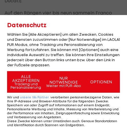
Ducati).
Auf den Rängen vier bis neun sammeln Franco
Morbidelli (Pramac-Ducati), Maverick Vinales
Datenschutz
(Aprilia),
Brad Binder
(KTM), Fabio di Giannantonio
Wählen Sie [Alle Akzeptieren] um allen Zwecken, Cookies
(VR46-Ducati), Alex Marquez (Gresini-Ducati) und
und Diensten zuzustimmen oder [Nur Notwendige] im LAOLA1
Aleix Espargaro (Aprilia) ebenfalls Punkte.
PUR Modus, ohne Tracking uns Peronsalisierung von
Werbung fortzufahren. Sie können mit [Optionen] auch eine
individuelle Auswahl zu treffen. Sie können Ihre Einstellungen
In der Weltmeisterschaft schrumpft Martins
jederzeit über den Button links unten bzw. über den Link in
Vorsprung zu Bagnaia auf 27 Zähler, Marquez hat
der Fußzeile anpassen.
32 Punkte Rückstand. Bastianini auf dem vierten
ALLE
Platz fehlen bereits 61 Punkte zum WM-Führenden.
NUR
AKZEPTIEREN
OPTIONEN
NOTWENDIGE
Tracking und
Pedro Acosta liegt noch vor
Brad Binder
auf WM-
Weiter mit PUR-Abo
Personalisierung
Rang sechs.
Wir und
unsere
186
Partner
verarbeiten personenbezogene Daten, wie
Ihre IP-Adresse und Browser-Attribute für die folgenden Zwecke
:
Speichern von oder Zugriff auf Informationen auf einem Endgerät;
Personalisierte Werbung und Inhalte, Messung von Werbeleistung und
Martin startet von der Pole, Bagnaia
der Performance von Inhalten, Zielgruppenforschung sowie Entwicklung
und Verbesserung von Angeboten
.
wurde rückversetzt
Diese Zwecke können unter Umständen auch
:
Genaue Standortdaten
und Identifikation durch Scannen von Endgeräten
.