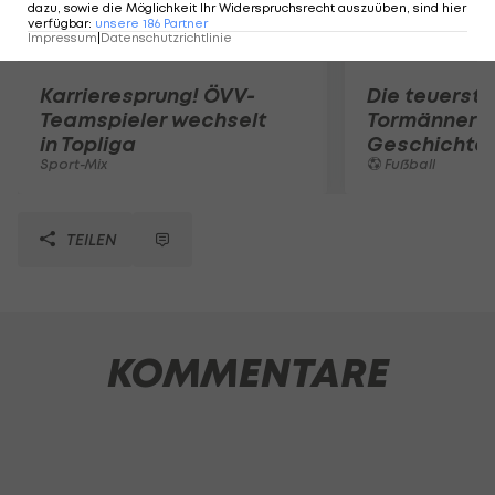
dazu, sowie die Möglichkeit Ihr Widerspruchsrecht auszuüben, sind hier
verfügbar
:
unsere
186
Partner
Impressum
|
Datenschutzrichtlinie
Karrieresprung! ÖVV-
Die teuerst
Teamspieler wechselt
Tormänner d
in Topliga
Geschichte
Sport-Mix
Fußball
TEILEN
KOMMENTARE