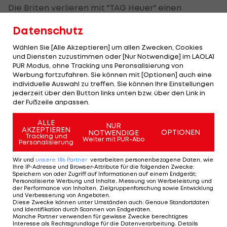
Die Briten verlieren mit "TAG Heuer" einen
wichtigen Sponsor an Red Bull Racing. Das Logo
Datenschutz
des Schweizer Uhrenherstellers fand sich seit 30
Jahren auf den Boliden des aktuell kriselnden
Wählen Sie [Alle Akzeptieren] um allen Zwecken, Cookies
und Diensten zuzustimmen oder [Nur Notwendige] im LAOLA1
Teams.
PUR Modus, ohne Tracking uns Peronsalisierung von
Werbung fortzufahren. Sie können mit [Optionen] auch eine
individuelle Auswahl zu treffen. Sie können Ihre Einstellungen
Mansour Ojjeh, Besitzer der "TAG"-Gruppe, ist 25-
jederzeit über den Button links unten bzw. über den Link in
Prozent-Teilhaber an McLaren, das vor der
der Fußzeile anpassen.
schlechtesten WM-Platzierung seiner Geschichte
ALLE
steht.
NUR
AKZEPTIEREN
OPTIONEN
NOTWENDIGE
Tracking und
Weiter mit PUR-Abo
Personalisierung
Mehr zum Thema
Wir und
unsere
186
Partner
verarbeiten personenbezogene Daten, wie
Ihre IP-Adresse und Browser-Attribute für die folgenden Zwecke
:
Speichern von oder Zugriff auf Informationen auf einem Endgerät;
Personalisierte Werbung und Inhalte, Messung von Werbeleistung und
der Performance von Inhalten, Zielgruppenforschung sowie Entwicklung
und Verbesserung von Angeboten
.
Diese Zwecke können unter Umständen auch
:
Genaue Standortdaten
und Identifikation durch Scannen von Endgeräten
.
Manche Partner verwenden für gewisse Zwecke berechtigtes
Interesse als Rechtsgrundlage für die Datenverarbeitung. Details