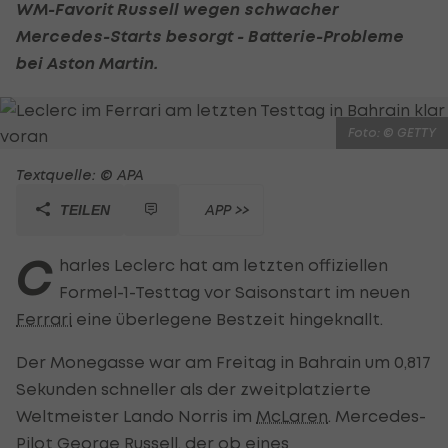
WM-Favorit Russell wegen schwacher
Mercedes-Starts besorgt - Batterie-Probleme
bei Aston Martin.
Foto: © GETTY
Textquelle: © APA
APP >>
TEILEN
C
harles Leclerc hat am letzten offiziellen
Formel-1-Testtag vor Saisonstart im neuen
Ferrari
eine überlegene Bestzeit hingeknallt.
Der Monegasse war am Freitag in Bahrain um 0,817
Sekunden schneller als der zweitplatzierte
Weltmeister Lando Norris im
McLaren
. Mercedes-
Pilot
George Russell
, der ob eines