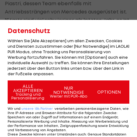
Piastri, dessen Team ebenfalls mit
Antriebssträngen von Mercedes ausgerüstet ist.
"Starts sind viel schwieriger als letztes Jahr, es ist
komplizierter aus jeder einzelnen Perspektive",
Datenschutz
erklärte der Australier.
Wählen Sie [Alle Akzeptieren] um allen Zwecken, Cookies
und Diensten zuzustimmen oder [Nur Notwendige] im LAOLA1
"Und ich glaube, was wir im Moment sehen, ist
PUR Modus, ohne Tracking uns Peronsalisierung von
einfach, dass es einige Leute hinbekommen und
Werbung fortzufahren. Sie können mit [Optionen] auch eine
individuelle Auswahl zu treffen. Sie können Ihre Einstellungen
andere Leute sehr falsch machen." Bis zum
jederzeit über den Button links unten bzw. über den Link in
Saisonstart am 8. März in Melbourne bleibt wenig
der Fußzeile anpassen.
Zeit, offizielle Testfahrten sind nicht mehr
ALLE
NUR
angesetzt.
AKZEPTIEREN
OPTIONEN
NOTWENDIGE
Tracking und
Weiter mit PUR-Abo
Personalisierung
Die Rundenzeiten in Bahrain waren nur sehr
Wir und
unsere
186
Partner
verarbeiten personenbezogene Daten, wie
bedingt aussagekräftig. Die Teams fuhren
Ihre IP-Adresse und Browser-Attribute für die folgenden Zwecke
:
Speichern von oder Zugriff auf Informationen auf einem Endgerät;
unterschiedliche Programme. Mit offensichtlichen
Personalisierte Werbung und Inhalte, Messung von Werbeleistung und
der Performance von Inhalten, Zielgruppenforschung sowie Entwicklung
Problemen hatte in der Wüste von Sakhir Aston
und Verbesserung von Angeboten
.
Diese Zwecke können unter Umständen auch
:
Genaue Standortdaten
Martin zu kämpfen.