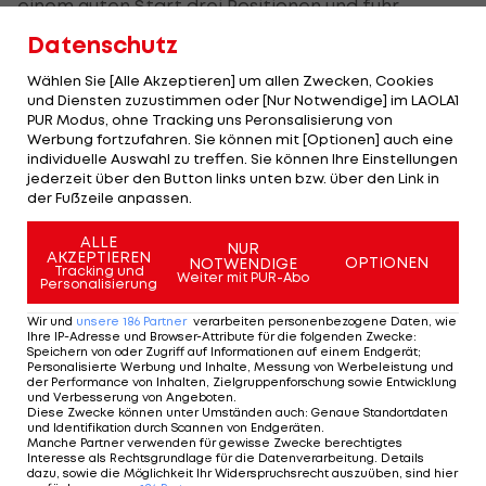
einem guten Start drei Positionen und fuhr
zwischenzeitlich auf Rang vier. Nach der Fünf-
Datenschutz
Sekunden-Strafe gegen Carlos Sainz, zu diesem
Wählen Sie [Alle Akzeptieren] um allen Zwecken, Cookies
Zeitpunkt vor ihm, hätte ihm sogar ein
und Diensten zuzustimmen oder [Nur Notwendige] im LAOLA1
PUR Modus, ohne Tracking uns Peronsalisierung von
Podestplatz gewunken. Nach der Rückbesinnung
Werbung fortzufahren. Sie können mit [Optionen] auch eine
auf die Reihenfolge nach dem Neustart musste
individuelle Auswahl zu treffen. Sie können Ihre Einstellungen
jederzeit über den Button links unten bzw. über den Link in
sich Hülkenberg mit dem siebten Platz begnügen.
der Fußzeile anpassen.
ALLE
NUR
AKZEPTIEREN
OPTIONEN
NOTWENDIGE
Tracking und
Weiter mit PUR-Abo
Personalisierung
Wir und
unsere
186
Partner
verarbeiten personenbezogene Daten, wie
Kritik am
Ihre IP-Adresse und Browser-Attribute für die folgenden Zwecke
:
Speichern von oder Zugriff auf Informationen auf einem Endgerät;
zweiten
Personalisierte Werbung und Inhalte, Messung von Werbeleistung und
Australien-
der Performance von Inhalten, Zielgruppenforschung sowie Entwicklung
und Verbesserung von Angeboten
.
Abbruch:
Diese Zwecke können unter Umständen auch
:
Genaue Standortdaten
"Das war
und Identifikation durch Scannen von Endgeräten
.
Manche Partner verwenden für gewisse Zwecke berechtigtes
zuviel"
Interesse als Rechtsgrundlage für die Datenverarbeitung. Details
dazu, sowie die Möglichkeit Ihr Widerspruchsrecht auszuüben, sind hier
Formel 1