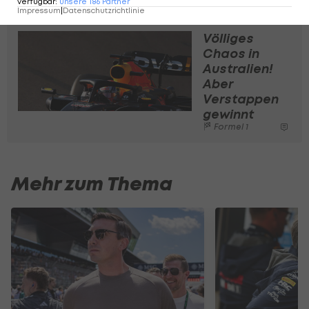
verfügbar
:
unsere
186
Partner
Impressum
|
Datenschutzrichtlinie
Völliges
Chaos in
Australien!
Aber
Verstappen
gewinnt
Formel 1
Mehr zum Thema