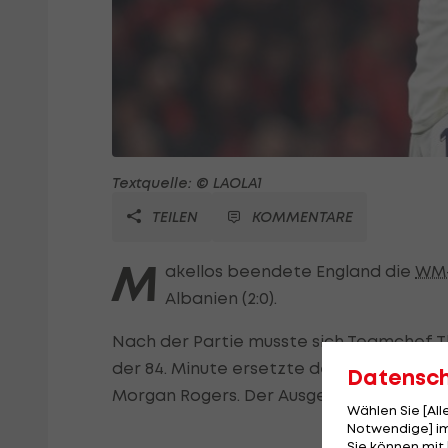
Textquelle: © LAOLA1
TEILEN
KOMMENTARE
M
akellos beendete England die
WM-
Albanien (2:0).
Nach der Partie musste sich Teamchef 
der 84. Minute ersetzte der Deutsche be
Datensc
Morgan Rogers. Der Ausgewechselte reagie
Wählen Sie [Al
Notwendige] im
Sie können mit 