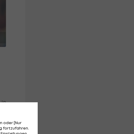
 In
.
n oder [Nur
 fortzufahren.
 Einstellungen