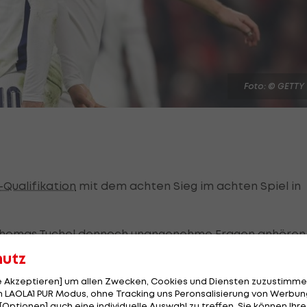
Foto: © GETTY
Qualifikation
mit dem achten Sieg im achten Spiel in
Thomas Tuchel dennoch unangenehme Fragen anhören.
im Stand von 2:0 Real-Star
Jude Bellingham
durch
hutz
rte wenig begeistert, zeigte sich sichtlich verärgert
le Akzeptieren] um allen Zwecken, Cookies und Diensten zuzustimme
 LAOLA1 PUR Modus, ohne Tracking uns Peronsalisierung von Werbung
[Optionen] auch eine individuelle Auswahl zu treffen. Sie können Ihre