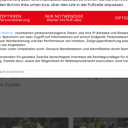
den Button links unten bzw. über den Link in der Fußzeile anpassen.
ZEPTIEREN
NUR NOTWENDIGE
OPTI
Personalisierung
Weiter mit PUR-Abo
em Spiel: "Er muss die Entscheidung akzeptieren. Sei
lso muss man er das akzeptieren, respektieren und
6
Partner
verarbeiten personenbezogene Daten, wie Ihre IP-Adresse und Browser-
e
:
Speichern von oder Zugriff auf Informationen auf einem Endgerät; Personalisi
von Werbeleistung und der Performance von Inhalten, Zielgruppenforschung sow
g von Angeboten
.
cht genau gesehen zu haben.
nnen unter Umständen auch
:
Genaue Standortdaten und Identifikation durch Sca
erwenden für gewisse Zwecke berechtigtes Interesse als Rechtsgrundlage für d
er wie Jude, die so ehrgeizig sind, so etwas nie
. Details dazu, sowie die Möglichkeit Ihr Widerspruchsrecht auszuüben, sind hie
r
ht um Standards, Verpflichtung und gegenseitigen
chutzrichtlinie
 – also wir werden unsere Entscheidung nicht ändern
o Tuchel.