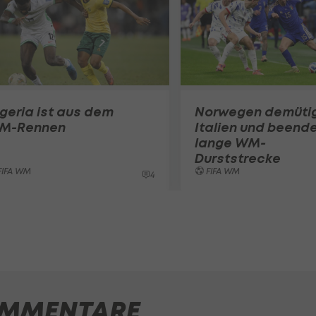
geria ist aus dem
Norwegen demüti
M-Rennen
Italien und beend
lange WM-
Durststrecke
FIFA WM
FIFA WM
4
MMENTARE