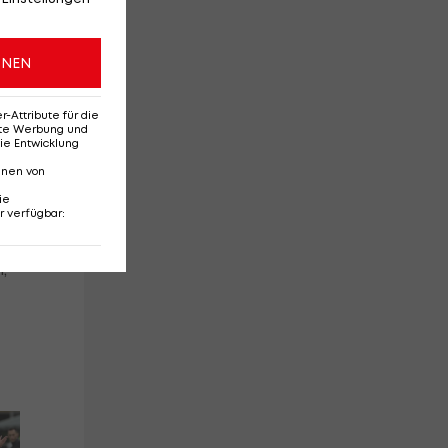
ONEN
n
Attribute für die
erte Werbung und
ie Entwicklung
nnen von
ie
r verfügbar
:
,