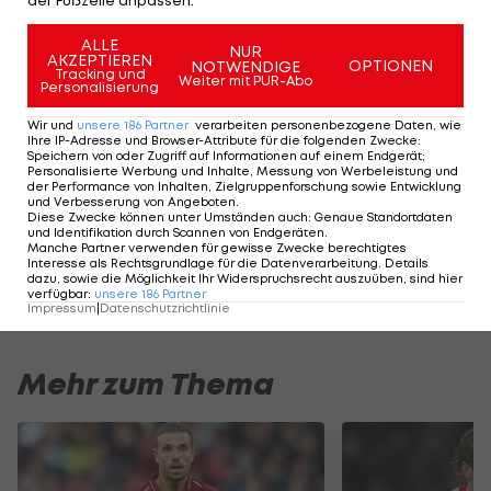
Diese
Teams
ALLE
NUR
sind für
AKZEPTIEREN
OPTIONEN
NOTWENDIGE
Tracking und
Weiter mit PUR-Abo
die WM
Personalisierung
qualifiziert
Wir und
unsere
186
Partner
verarbeiten personenbezogene Daten, wie
Fußball
Ihre IP-Adresse und Browser-Attribute für die folgenden Zwecke
:
Speichern von oder Zugriff auf Informationen auf einem Endgerät;
Personalisierte Werbung und Inhalte, Messung von Werbeleistung und
der Performance von Inhalten, Zielgruppenforschung sowie Entwicklung
Lehrredaktion:
und Verbesserung von Angeboten
.
Diese Zwecke können unter Umständen auch
:
Genaue Standortdaten
Deine Chance
und Identifikation durch Scannen von Endgeräten
.
als
Manche Partner verwenden für gewisse Zwecke berechtigtes
Interesse als Rechtsgrundlage für die Datenverarbeitung. Details
SportreporterIn!
dazu, sowie die Möglichkeit Ihr Widerspruchsrecht auszuüben, sind hier
Promotion
verfügbar
:
unsere
186
Partner
Impressum
|
Datenschutzrichtlinie
Mehr zum Thema