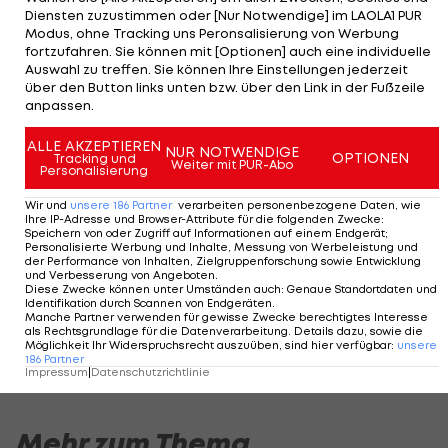
Mit dem 10-fachen Ex-Nationalspieler Ümit
Diensten zuzustimmen oder [Nur Notwendige] im LAOLA1 PUR
Modus, ohne Tracking uns Peronsalisierung von Werbung
Korkmaz steht auch ein klingender Name im
fortzufahren. Sie können mit [Optionen] auch eine individuelle
aktuellen Kader des Vereins.
Auswahl zu treffen. Sie können Ihre Einstellungen jederzeit
über den Button links unten bzw. über den Link in der Fußzeile
anpassen.
ALLE AKZEPTIEREN
NUR NOTWENDIGE
OPTIONEN
Tracking und
Weiter mit PUR-Abo
Personalisierung
Wir und
unsere
186
Partner
verarbeiten personenbezogene Daten, wie
Ihre IP-Adresse und Browser-Attribute für die folgenden Zwecke
:
Speichern von oder Zugriff auf Informationen auf einem Endgerät;
Personalisierte Werbung und Inhalte, Messung von Werbeleistung und
der Performance von Inhalten, Zielgruppenforschung sowie Entwicklung
und Verbesserung von Angeboten
.
Diese Zwecke können unter Umständen auch
:
Genaue Standortdaten und
Identifikation durch Scannen von Endgeräten
.
Manche Partner verwenden für gewisse Zwecke berechtigtes Interesse
als Rechtsgrundlage für die Datenverarbeitung. Details dazu, sowie die
Möglichkeit Ihr Widerspruchsrecht auszuüben, sind hier verfügbar
:
unsere
186
Partner
Impressum
|
Datenschutzrichtlinie
Mehr zum Thema