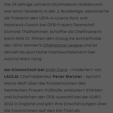
Die 39-jährige Lehrerin (Gymnasium Hollabrunn)
war einst Spielerin in der 2. Bundesliga, absolvierte
als Trainerin den UEFA-A-Lizenz-Kurs, war
Assistenz-Coach bei ÖFB-Frauen-Teamchef
Dominik Thalhammer, schaffte als Cheftrainerin
beim SKN St. Pölten den Einzug ins Achtelfinale
der UEFA Women's
Champions League
und ist
aktuell als sportliche Nachwuchsleiterin bei
Austria Wien tätig.
Am Stammtisch bei
Andy Ogris
- moderiert von
LAOLA1
-Chefredakteur
Peter Rietzler
- spricht
Maria Wolf über die Problemzonen des
heimischen Frauen-Fußballs, analysiert Stärken
und Schwächen der ÖFB-Auswahl bei der EURO
2022 in England und gibt ihre Einschätzungen über
die Favoritinnen auf den EM-Titel ab.