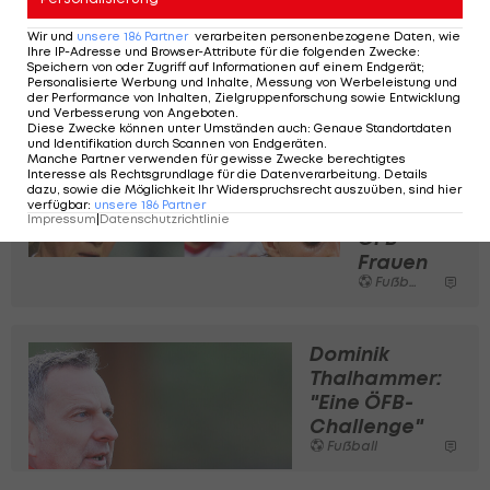
ist.
Wir und
unsere
186
Partner
verarbeiten personenbezogene Daten, wie
Ihre IP-Adresse und Browser-Attribute für die folgenden Zwecke
:
Speichern von oder Zugriff auf Informationen auf einem Endgerät;
Die gesamte Folge siehst du hier:
Personalisierte Werbung und Inhalte, Messung von Werbeleistung und
der Performance von Inhalten, Zielgruppenforschung sowie Entwicklung
und Verbesserung von Angeboten
.
Diese Zwecke können unter Umständen auch
:
Genaue Standortdaten
Zwei
und Identifikation durch Scannen von Endgeräten
.
Manche Partner verwenden für gewisse Zwecke berechtigtes
EURO-
Interesse als Rechtsgrundlage für die Datenverarbeitung. Details
Ausfälle
dazu, sowie die Möglichkeit Ihr Widerspruchsrecht auszuüben, sind hier
verfügbar
:
unsere
186
Partner
bei den
Impressum
|
Datenschutzrichtlinie
ÖFB-
Frauen
Fußball
Dominik
Thalhammer:
"Eine ÖFB-
Challenge"
Fußball