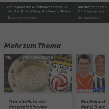
Der legendäre Durchmarsch des FC
Am Stammtisch bei
Wacker Tirol I #Zwarakonferenz History
Christopher Knett
Zwarakonferenz
Stammtisch
Mehr zum Thema
Transferliste der
Die Rekord-
österreichischen
der 12 Bunde