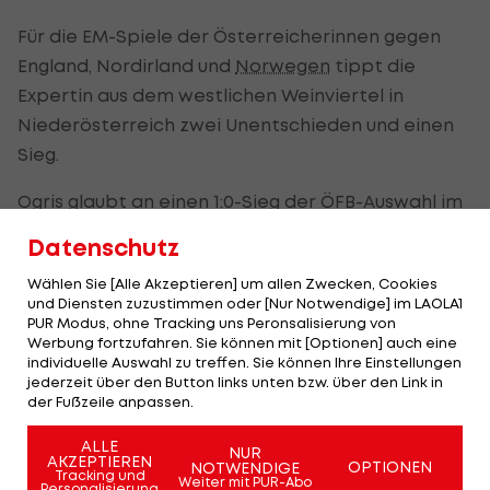
Für die EM-Spiele der Österreicherinnen gegen
England, Nordirland und
Norwegen
tippt die
Expertin aus dem westlichen Weinviertel in
Niederösterreich zwei Unentschieden und einen
Sieg.
Ogris glaubt an einen 1:0-Sieg der ÖFB-Auswahl im
ausverkauften EURO-Eröffnungsspiel vor über
Datenschutz
70.000 Fans in Old Trafford in Manchester gegen
Wählen Sie [Alle Akzeptieren] um allen Zwecken, Cookies
England.
und Diensten zuzustimmen oder [Nur Notwendige] im LAOLA1
PUR Modus, ohne Tracking uns Peronsalisierung von
Der 64-fache Ex-Teamspieler und ehemalige
Werbung fortzufahren. Sie können mit [Optionen] auch eine
individuelle Auswahl zu treffen. Sie können Ihre Einstellungen
Kultspieler der Wiener Austria ist voll des Lobes
jederzeit über den Button links unten bzw. über den Link in
über die Entwicklung des Frauen-Fußballs in
der Fußzeile anpassen.
Österreich und bei seinen Veilchen. Ogris weiß
ALLE
NUR
aber auch, woran es am Weg zur Spitze noch
AKZEPTIEREN
OPTIONEN
NOTWENDIGE
Tracking und
krankt und wo nach der EM der Hebel anzusetzen
Weiter mit PUR-Abo
Personalisierung