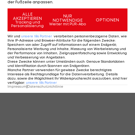
der Fußzeile anpassen.
ALLE
NUR
AKZEPTIEREN
OPTIONEN
NOTWENDIGE
Tracking und
Weiter mit PUR-Abo
Personalisierung
Wir und
unsere
186
Partner
verarbeiten personenbezogene Daten, wie
Ihre IP-Adresse und Browser-Attribute für die folgenden Zwecke
:
Speichern von oder Zugriff auf Informationen auf einem Endgerät;
Personalisierte Werbung und Inhalte, Messung von Werbeleistung und
der Performance von Inhalten, Zielgruppenforschung sowie Entwicklung
und Verbesserung von Angeboten
.
Diese Zwecke können unter Umständen auch
:
Genaue Standortdaten
und Identifikation durch Scannen von Endgeräten
.
Manche Partner verwenden für gewisse Zwecke berechtigtes
Interesse als Rechtsgrundlage für die Datenverarbeitung. Details
dazu, sowie die Möglichkeit Ihr Widerspruchsrecht auszuüben, sind hier
verfügbar
:
unsere
186
Partner
Impressum
|
Datenschutzrichtlinie