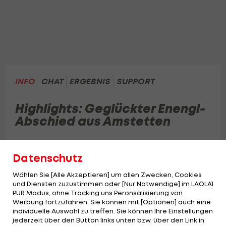
INFO
CHAT
ERGEBNIS
SUPPORT
Highlights: Geglückter Enengl-
Abschied aus Amstetten
Im letzten Heimspiel unter dem scheidenden
Datenschutz
Trainer gelingt ein klarer Heimsieg über
Klagenfurt.
Wählen Sie [Alle Akzeptieren] um allen Zwecken, Cookies
und Diensten zuzustimmen oder [Nur Notwendige] im LAOLA1
PUR Modus, ohne Tracking uns Peronsalisierung von
Werbung fortzufahren. Sie können mit [Optionen] auch eine
individuelle Auswahl zu treffen. Sie können Ihre Einstellungen
jederzeit über den Button links unten bzw. über den Link in