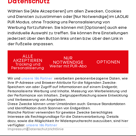
Datenschutz
einem neuen Klub um. Ebenso ohne Aufgabe ist
Rechtsverteidiger
Petar Gluhakovic
(25) nach
Wählen Sie [Alle Akzeptieren] um allen Zwecken, Cookies
und Diensten zuzustimmen oder [Nur Notwendige] im LAOLA1
seiner Zeit in
Kroatien
bei Lok Zagreb.
PUR Modus, ohne Tracking uns Peronsalisierung von
Werbung fortzufahren. Sie können mit [Optionen] auch eine
Ob die beiden früheren ÖFB-Teamspieler
Thomas
individuelle Auswahl zu treffen. Sie können Ihre Einstellungen
jederzeit über den Button links unten bzw. über den Link in
Schrammel
(33), seit einem Jahr ohne Klub, und
der Fußzeile anpassen.
Sebastian Prödl
(34) ihre Karrieren fortsetzen, ist
ALLE
noch offen.
NUR
AKZEPTIEREN
OPTIONEN
NOTWENDIGE
Tracking und
Weiter mit PUR-Abo
Personalisierung
Die Mittelfeldspieler
Wir und
unsere
186
Partner
verarbeiten personenbezogene Daten, wie
Ihre IP-Adresse und Browser-Attribute für die folgenden Zwecke
:
Speichern von oder Zugriff auf Informationen auf einem Endgerät;
Auch Mittelfeldspieler sind noch reichlich zu
Personalisierte Werbung und Inhalte, Messung von Werbeleistung und
der Performance von Inhalten, Zielgruppenforschung sowie Entwicklung
haben. Etwa die drei Ex-Hartberger
Julius
und Verbesserung von Angeboten
.
Diese Zwecke können unter Umständen auch
:
Genaue Standortdaten
Ertlthaler
(24),
Lukas Ried
(25) und
Stefan
und Identifikation durch Scannen von Endgeräten
.
Manche Partner verwenden für gewisse Zwecke berechtigtes
Rakowitz
(31). Der langjährige Admiraner
Marcus
Interesse als Rechtsgrundlage für die Datenverarbeitung. Details
dazu, sowie die Möglichkeit Ihr Widerspruchsrecht auszuüben, sind hier
Maier
(25) war zuletzt immer wieder in Ried ein
verfügbar
:
unsere
186
Partner
Impressum
|
Datenschutzrichtlinie
Thema. Zuletzt im Innviertel gespielt hat
Patrick