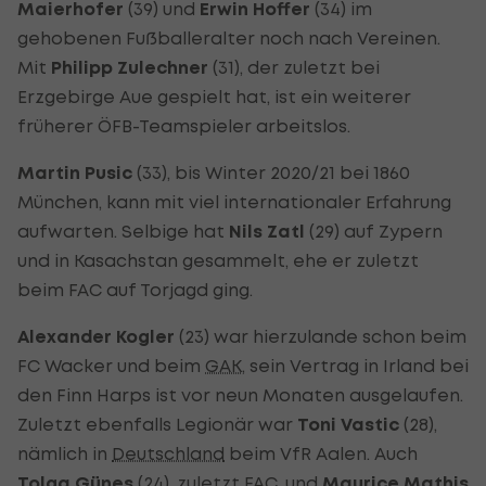
Maierhofer
(39) und
Erwin Hoffer
(34) im
gehobenen Fußballeralter noch nach Vereinen.
Mit
Philipp Zulechner
(31), der zuletzt bei
Erzgebirge Aue gespielt hat, ist ein weiterer
früherer ÖFB-Teamspieler arbeitslos.
Martin Pusic
(33), bis Winter 2020/21 bei 1860
München, kann mit viel internationaler Erfahrung
aufwarten. Selbige hat
Nils Zatl
(29) auf Zypern
und in Kasachstan gesammelt, ehe er zuletzt
beim FAC auf Torjagd ging.
Alexander Kogler
(23) war hierzulande schon beim
FC Wacker und beim
GAK
, sein Vertrag in Irland bei
den Finn Harps ist vor neun Monaten ausgelaufen.
Zuletzt ebenfalls Legionär war
Toni Vastic
(28),
nämlich in
Deutschland
beim VfR Aalen. Auch
Tolga Günes
(24), zuletzt FAC, und
Maurice Mathis