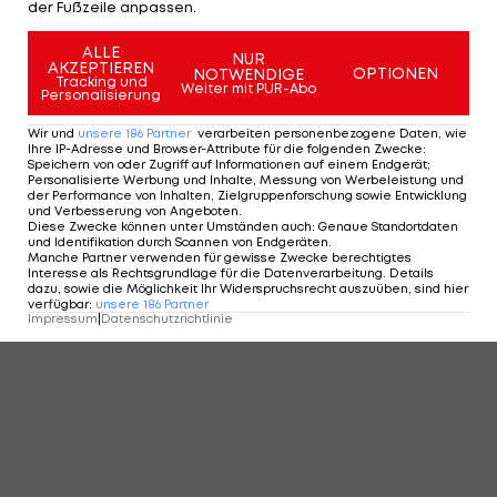
der Fußzeile anpassen.
ALLE
NUR
AKZEPTIEREN
OPTIONEN
NOTWENDIGE
Tracking und
Weiter mit PUR-Abo
Personalisierung
Wir und
unsere
186
Partner
verarbeiten personenbezogene Daten, wie
Ihre IP-Adresse und Browser-Attribute für die folgenden Zwecke
:
Speichern von oder Zugriff auf Informationen auf einem Endgerät;
Personalisierte Werbung und Inhalte, Messung von Werbeleistung und
der Performance von Inhalten, Zielgruppenforschung sowie Entwicklung
und Verbesserung von Angeboten
.
Diese Zwecke können unter Umständen auch
:
Genaue Standortdaten
und Identifikation durch Scannen von Endgeräten
.
Manche Partner verwenden für gewisse Zwecke berechtigtes
Interesse als Rechtsgrundlage für die Datenverarbeitung. Details
dazu, sowie die Möglichkeit Ihr Widerspruchsrecht auszuüben, sind hier
verfügbar
:
unsere
186
Partner
Impressum
|
Datenschutzrichtlinie