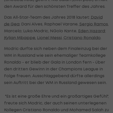
den Award für den schönsten Treffer des Jahres.
Das All-Star-Team des Jahres 2018 lautet:
David
de Gea
; Dani Alves, Raphael Varane,
Sergio Ramos
,
Marcelo; Luka Modric, NGolo Kante,
Eden Hazard
;
Kylian Mbappe
,
Lionel Messi
,
Cristiano Ronaldo
.
Modric durfte sich neben dem Finaleinzug bei der
WM in Russland wie sein ehemaliger Teamkollege
Ronaldo - er blieb der Gala in London fern - über
den dritten Gewinn in der Champions League in
Folge freuen. Ausschlaggebend dürfte allerdings
sein Auftritt bei der WM in Russland gewesen sein.
"Es ist eine große Ehre und ein großartiges Gefühl",
freute sich Modric, der auch seinen unterlegenen
Kollegen Cristiano Ronaldo und Mohamed Salah zu