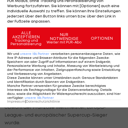
PUR Modus, ohne Tracking uns Peronsalisierung von
Werbung fortzufahren. Sie können mit [Optionen] auch eine
ÖFB-Teamkapitän Julian Baumgartlinger gab
individuelle Auswahl zu treffen. Sie können Ihre Einstellungen
Modric fünf Punkte. Dahinter entschied sich der
jederzeit über den Button links unten bzw. über den Link in
der Fußzeile anpassen.
Leverkusen-Legionär für Antoine Griezmann (3)
und Eden Hazard (1). Teamchef Franco wählte
ALLE
NUR
AKZEPTIEREN
auch den Sieger auf den ersten Platz, platzierte
OPTIONEN
NOTWENDIGE
Tracking und
Weiter mit PUR-Abo
Personalisierung
dahinter aber Ronaldo bzw. Frankreichs Jungstar
Kylian Mbappe.
Wir und
unsere
186
Partner
verarbeiten personenbezogene Daten, wie
Ihre IP-Adresse und Browser-Attribute für die folgenden Zwecke
:
Speichern von oder Zugriff auf Informationen auf einem Endgerät;
Personalisierte Werbung und Inhalte, Messung von Werbeleistung und
Dabei kam Messi trotz des Gewinns des
der Performance von Inhalten, Zielgruppenforschung sowie Entwicklung
und Verbesserung von Angeboten
.
spanischen Doubles und des Goldenen Schuhs für
Diese Zwecke können unter Umständen auch
:
Genaue Standortdaten
und Identifikation durch Scannen von Endgeräten
.
Europas treffsichersten Torschützen 2017/18 nicht
Manche Partner verwenden für gewisse Zwecke berechtigtes
Interesse als Rechtsgrundlage für die Datenverarbeitung. Details
unter die Top-3. Auch Atletico-Madrid-Goalgetter
dazu, sowie die Möglichkeit Ihr Widerspruchsrecht auszuüben, sind hier
verfügbar
:
unsere
186
Partner
Antoine Griezmann blieb außen vor - und das,
Impressum
|
Datenschutzrichtlinie
obwohl der Franzose Weltmeister, Europa-
League- und europäischer Supercup-Sieger
wurde.