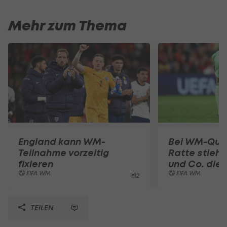
Mehr zum Thema
England kann WM-
Bei WM-Qual
Teilnahme vorzeitig
Ratte stiehl
fixieren
und Co. die
FIFA WM
FIFA WM
2
TEILEN