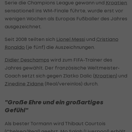
Serie die Champions League gewann und
Kroatien
sensationell ins WM-Finale führte, wurde erst vor
wenigen Wochen als Europas Fußballer des Jahres
ausgezeichnet.
Seit 2008 teilten sich
Lionel Messi
und
Cristiano
Ronaldo
(je fünf) die Auszeichnungen.
Didier Deschamps
wird zum FIFA-Trainer des
Jahres gewählt. Der französische Weltmeister-
Coach setzt sich gegen Zlatko Dalic (
Kroatien
) und
Zinedine Zidane
(Real/vereinlos) durch.
"Große Ehre und ein großartiges
Gefühl"
Als bester Tormann wird Thibaut Courtois
(Chelsea/Real) geehrt. Mo Salah (Liverpool) erhält