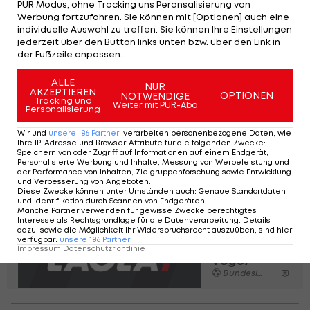
PUR Modus, ohne Tracking uns Peronsalisierung von
soll. Dazu ist er ein sehr offener und ehrlicher Typ.
Werbung fortzufahren. Sie können mit [Optionen] auch eine
individuelle Auswahl zu treffen. Sie können Ihre Einstellungen
Die Teilnehmer werden von seinem Fachwissen
jederzeit über den Button links unten bzw. über den Link in
und direktem Feedback profitieren und sich
der Fußzeile anpassen.
dadurch kontinuierlich weiterentwickeln", sagt
ALLE
NUR
Daniel Niedzkowski, Leiter des Fußball-Lehrer-
AKZEPTIEREN
OPTIONEN
NOTWENDIGE
Tracking und
Weiter mit PUR-Abo
Lehrgangs im DFB.
Personalisierung
Wir und
unsere
186
Partner
verarbeiten personenbezogene Daten, wie
2012 trat der Deutsch-Niederländer den Trainer-
Ihre IP-Adresse und Browser-Attribute für die folgenden Zwecke
:
Speichern von oder Zugriff auf Informationen auf einem Endgerät;
Job beim SK Sturm an, er musste aber im April
Personalisierte Werbung und Inhalte, Messung von Werbeleistung und
der Performance von Inhalten, Zielgruppenforschung sowie Entwicklung
2013 wieder gehen.
und Verbesserung von Angeboten
.
Diese Zwecke können unter Umständen auch
:
Genaue Standortdaten
und Identifikation durch Scannen von Endgeräten
.
Manche Partner verwenden für gewisse Zwecke berechtigtes
Die 30
Interesse als Rechtsgrundlage für die Datenverarbeitung. Details
Vorgänger
dazu, sowie die Möglichkeit Ihr Widerspruchsrecht auszuüben, sind hier
verfügbar
:
unsere
186
Partner
von Heiko
Impressum
|
Datenschutzrichtlinie
Vogel
Bundesliga