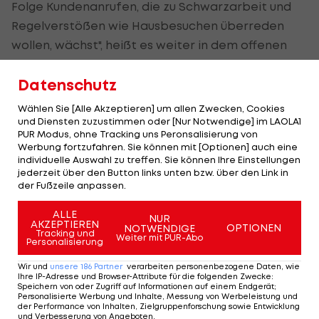
Folge Kundenanrufen, die zu Schwarzarbeit und
Regelverstößen wie Hausbesuchen überreden
wollen, wächst", heißt es weiter in dem offenen
Brief.
Datenschutz
Es sei ein großes Privileg, dass der Profifußball
Wählen Sie [Alle Akzeptieren] um allen Zwecken, Cookies
während einer Pandemie weiter stattfinden dürfe.
und Diensten zuzustimmen oder [Nur Notwendige] im LAOLA1
"Wir appellieren daher an Sie und den DFB: Zeigen
PUR Modus, ohne Tracking uns Peronsalisierung von
Werbung fortzufahren. Sie können mit [Optionen] auch eine
Sie in Zeiten wie diesen Solidarität und setzen Sie
individuelle Auswahl zu treffen. Sie können Ihre Einstellungen
mit uns ein Zeichen gegen Schwarzarbeit. Lassen
jederzeit über den Button links unten bzw. über den Link in
der Fußzeile anpassen.
Sie uns den Weg der Pandemiebekämpfung
gemeinsam gehen."
ALLE
NUR
AKZEPTIEREN
OPTIONEN
NOTWENDIGE
Tracking und
Weiter mit PUR-Abo
Personalisierung
Wir und
unsere
186
Partner
verarbeiten personenbezogene Daten, wie
Ein Brandbrief des deutschen
Ihre IP-Adresse und Browser-Attribute für die folgenden Zwecke
:
Speichern von oder Zugriff auf Informationen auf einem Endgerät;
Friseur-Verbandes an den DFB.
Personalisierte Werbung und Inhalte, Messung von Werbeleistung und
der Performance von Inhalten, Zielgruppenforschung sowie Entwicklung
und Verbesserung von Angeboten
.