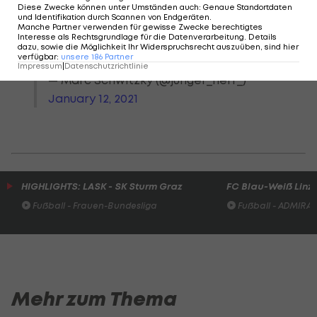
Mag im ersten Moment skurril
Diese Zwecke können unter Umständen auch
:
Genaue Standortdaten
und Identifikation durch Scannen von Endgeräten
.
wirken, beinhaltet aber ein
Manche Partner verwenden für gewisse Zwecke berechtigtes
Interesse als Rechtsgrundlage für die Datenverarbeitung. Details
berechtigtes Anliegen.
dazu, sowie die Möglichkeit Ihr Widerspruchsrecht auszuüben, sind hier
verfügbar
:
unsere
186
Partner
pic.twitter.com/F0lmjlFjef
Impressum
|
Datenschutzrichtlinie
— Marc Schwitzky (@junger_herr_)
January 12, 2021
HIGHLIGHTS: LASK - SK Sturm Graz
FC Blau-Weiß Linz 
Fußball - Frauen-Bundesliga
Fußball - ADMIRAL 
Mehr zum Thema