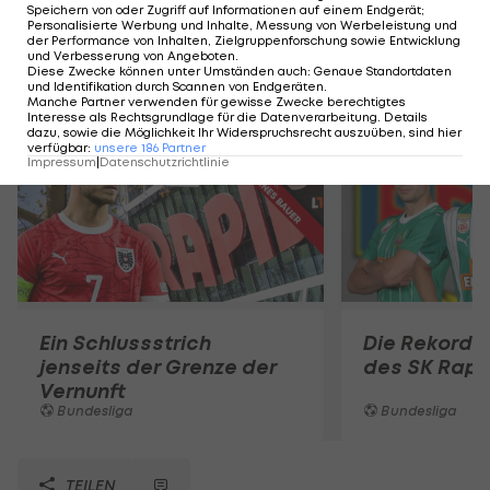
Speichern von oder Zugriff auf Informationen auf einem Endgerät;
Personalisierte Werbung und Inhalte, Messung von Werbeleistung und
der Performance von Inhalten, Zielgruppenforschung sowie Entwicklung
und Verbesserung von Angeboten
.
Diese Zwecke können unter Umständen auch
:
Genaue Standortdaten
Mehr zum Thema
und Identifikation durch Scannen von Endgeräten
.
Manche Partner verwenden für gewisse Zwecke berechtigtes
Interesse als Rechtsgrundlage für die Datenverarbeitung. Details
dazu, sowie die Möglichkeit Ihr Widerspruchsrecht auszuüben, sind hier
verfügbar
:
unsere
186
Partner
Impressum
|
Datenschutzrichtlinie
Ein Schlussstrich
Die Rekord
jenseits der Grenze der
des SK Rapi
Vernunft
Bundesliga
Bundesliga
TEILEN