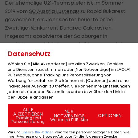
Der ehemalige U21-Teamspieler ist im Sommer
2019 vom
SC Austria Lustenau
zu Rapid Bukarest
gewechselt, ein Jahr später heuerte er bei
Zweitliga-Konkurrent Dunarea Calarasi an.
Insgesamt absolvierte der Salzburger in
Rumäniens zweithöchster Spielklasse 40 Spiele,
erzielte zwei Tore und lieferte einen Assist.
Datenschutz
Wählen Sie [Alle Akzeptieren] um allen Zwecken, Cookies
Djuric wurde in der Salzburger Akademie
und Diensten zuzustimmen oder [Nur Notwendige] im LAOLA1
ausgebildet, spielte danach für den
FC Liefering
,
PUR Modus, ohne Tracking uns Peronsalisierung von
Werbung fortzufahren. Sie können mit [Optionen] auch eine
Grödig, Wiener Neustadt und eben Austria
individuelle Auswahl zu treffen. Sie können Ihre Einstellungen
Lustenau.
jederzeit über den Button links unten bzw. über den Link in
der Fußzeile anpassen.
Highlights: Nach frühem Rückstand:
Highlights: Torfesti
ALLE
NUR
AKZEPTIEREN
Austria Salzburg schießt die Vienna ab
den FAC überrasc
OPTIONEN
NOTWENDIGE
Tracking und
Weiter mit PUR-Abo
Personalisierung
Fußball - ADMIRAL 2. Liga
Fußball - ADMIRAL 
Wir und
unsere
186
Partner
verarbeiten personenbezogene Daten, wie
Ihre IP-Adresse und Browser-Attribute für die folgenden Zwecke
: