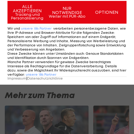
Platz der
Regionalliga Ost
.
ALLE
NUR
AKZEPTIEREN
OPTIONEN
NOTWENDIGE
Tracking und
Weiter mit PUR-Abo
Personalisierung
VIDEO - Bundesliga-Chef Ebenbauer:
"Wir planen 4 Regionalligen"
Wir und
unsere
186
Partner
verarbeiten personenbezogene Daten, wie
Ihre IP-Adresse und Browser-Attribute für die folgenden Zwecke
:
Speichern von oder Zugriff auf Informationen auf einem Endgerät;
Personalisierte Werbung und Inhalte, Messung von Werbeleistung und
der Performance von Inhalten, Zielgruppenforschung sowie Entwicklung
und Verbesserung von Angeboten
.
Diese österreichischen Trainer sind
Diese Zwecke können unter Umständen auch
:
Genaue Standortdaten
und Identifikation durch Scannen von Endgeräten
.
derzeit vereinslos
Manche Partner verwenden für gewisse Zwecke berechtigtes
SLIDESHOW
Interesse als Rechtsgrundlage für die Datenverarbeitung. Details
STARTEN
dazu, sowie die Möglichkeit Ihr Widerspruchsrecht auszuüben, sind hier
verfügbar
:
unsere
186
Partner
Impressum
|
Datenschutzrichtlinie
Mehr zum Thema