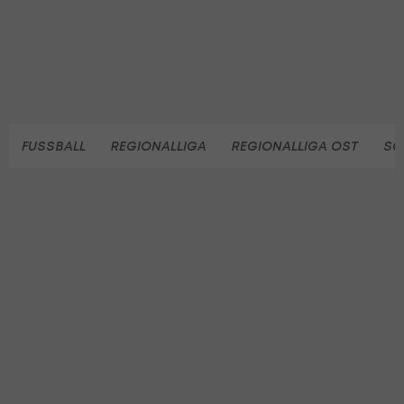
FUSSBALL
REGIONALLIGA
REGIONALLIGA OST
SC