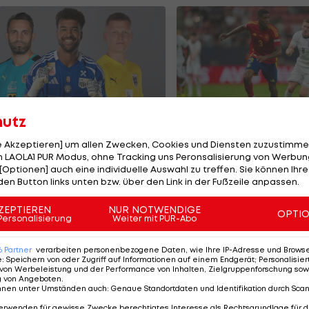
hutz
e teuersten ÖFB-
Olympiasieger vor
le Akzeptieren] um allen Zwecken, Cookies und Diensten zuzustimme
ormänner der
Wechsel zu Arsena
 LAOLA1 PUR Modus, ohne Tracking uns Peronsalisierung von Werbung
eschichte
[Optionen] auch eine individuelle Auswahl zu treffen. Sie können Ihre
den Button links unten bzw. über den Link in der Fußzeile anpassen.
ußball
Premier League
ZEPTIEREN
NUR NOTWENDIGE
OPTI
Personalisierung
Weiter mit PUR-Abo
6
Partner
verarbeiten personenbezogene Daten, wie Ihre IP-Adresse und Browser-
e
:
Speichern von oder Zugriff auf Informationen auf einem Endgerät; Personalisi
von Werbeleistung und der Performance von Inhalten, Zielgruppenforschung sow
g von Angeboten
.
nnen unter Umständen auch
:
Genaue Standortdaten und Identifikation durch Sca
erwenden für gewisse Zwecke berechtigtes Interesse als Rechtsgrundlage für d