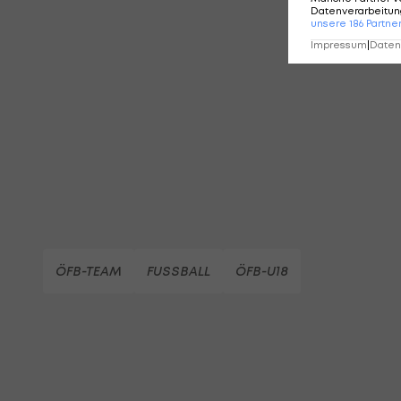
Datenverarbeitung
KO
unsere
186
Partne
Impressum
|
Datens
ÖFB-TEAM
FUSSBALL
ÖFB-U18