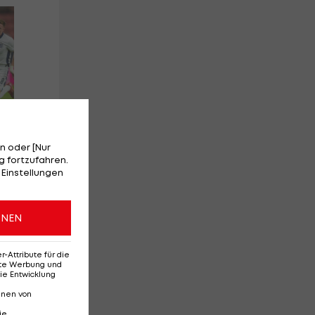
Red-Bull-Rückkehr?
Hi
Das sagt Christoph
Kl
Freund
kon
n oder [Nur
l
 fortzufahren.
 Einstellungen
Deutsche Bundesliga
Fu
3
3
ONEN
Attribute für die
erte Werbung und
ie Entwicklung
nnen von
ie