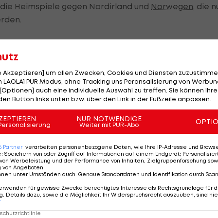
 die Heimspiele gegen Nordirland und
Norwegen
, die 
rden.
hutz
 vor den Oktober- und November-Matches ein
le Akzeptieren] um allen Zwecken, Cookies und Diensten zuzustimme
ations-League-Auftakt erfolgt für die Truppe von
Franc
 LAOLA1 PUR Modus, ohne Tracking uns Peronsalisierung von Werbung
er in
Norwegen
und am 7. September daheim gegen
[Optionen] auch eine individuelle Auswahl zu treffen. Sie können Ihre
den Button links unten bzw. über den Link in der Fußzeile anpassen.
ZEPTIEREN
NUR NOTWENDIGE
um 20:45 Uhr, die Austragungsorte werden zu einem
OPTI
Personalisierung
Weiter mit PUR-Abo
6
Partner
verarbeiten personenbezogene Daten, wie Ihre IP-Adresse und Browser-
e
:
Speichern von oder Zugriff auf Informationen auf einem Endgerät; Personalisi
von Werbeleistung und der Performance von Inhalten, Zielgruppenforschung sow
g von Angeboten
.
nnen unter Umständen auch
:
Genaue Standortdaten und Identifikation durch Sca
erwenden für gewisse Zwecke berechtigtes Interesse als Rechtsgrundlage für d
. Details dazu, sowie die Möglichkeit Ihr Widerspruchsrecht auszuüben, sind hie
ich
r
chutzrichtlinie