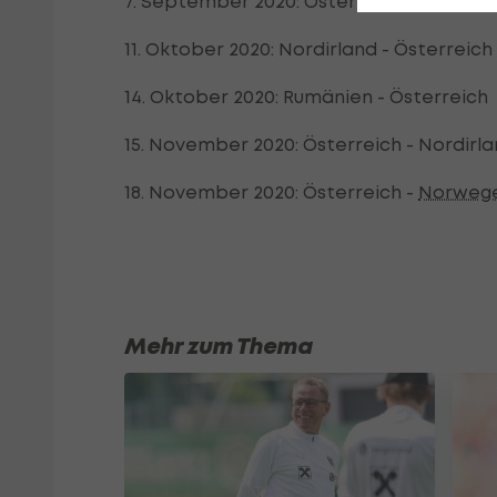
7. September 2020: Österreich - Rumäni
11. Oktober 2020: Nordirland - Österreich
14. Oktober 2020: Rumänien - Österreich
15. November 2020: Österreich - Nordirl
18. November 2020: Österreich -
Norweg
Mehr zum Thema