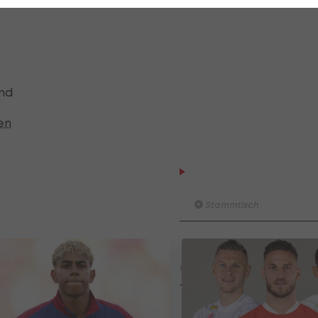
en
and
en
Am Stammtisch bei Andy O
Knett
Stammtisch
I schau a #LigaZWA - Die Hig
Runde)
I schau a LigaZWA
LASK-Traumstart: Sind die Li
Titelfavorit?