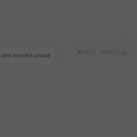
Fußball - ADMIRAL 2. Liga
FC Hertha Wels - SV Austria
Fußball - ADMIRAL 2. Liga
ADMIRAL 2.Liga: Torparade - A
Runde
Fußball - ADMIRAL 2. Liga
UEFA NATIONS LEAGUE