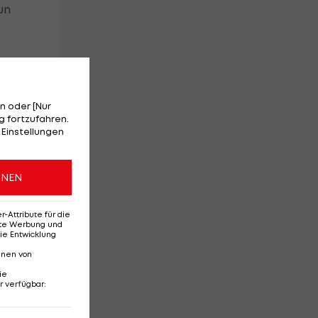
nun
n oder [Nur
o
 fortzufahren.
 Einstellungen
ONEN
Attribute für die
erte Werbung und
ie Entwicklung
nnen von
ie
r verfügbar
: