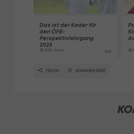
Das ist der Kader für
Pa
den ÖFB-
K
Perspektivlehrgang
A
2025
ÖFB-Team
I
15
TEILEN
KOMMENTARE
KO