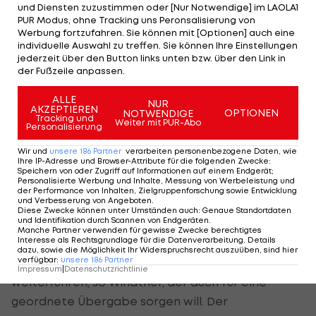
und Diensten zuzustimmen oder [Nur Notwendige] im LAOLA1
möglichen Bezahlung des künftigen ÖFB-
PUR Modus, ohne Tracking uns Peronsalisierung von
Präsidenten zeigt sich der Oberösterreicher
Werbung fortzufahren. Sie können mit [Optionen] auch eine
individuelle Auswahl zu treffen. Sie können Ihre Einstellungen
zugeknöpft.
jederzeit über den Button links unten bzw. über den Link in
der Fußzeile anpassen.
"Ich habe dazu sicherlich meine persönliche
Meinung, aber die werde ich in der Phase nicht
ALLE
NUR
AKZEPTIEREN
OPTIONEN
NOTWENDIGE
öffentlich artikulieren. Es ist eine Entscheidung des
Tracking und
Weiter mit PUR-Abo
Personalisierung
Wahlausschusses und des ÖFB-Präsidiums,
Wir und
unsere
186
Partner
verarbeiten personenbezogene Daten, wie
geeignete Kandidaten ausfindig machen, da will
Ihre IP-Adresse und Browser-Attribute für die folgenden Zwecke
:
Speichern von oder Zugriff auf Informationen auf einem Endgerät;
ich mich in keiner Weise offiziell oder inoffiziell
Personalisierte Werbung und Inhalte, Messung von Werbeleistung und
der Performance von Inhalten, Zielgruppenforschung sowie Entwicklung
involvieren", so Windtner, der auch an der Wahl
und Verbesserung von Angeboten
.
Diese Zwecke können unter Umständen auch
:
Genaue Standortdaten
seines Nachfolgers nicht teilnehmen wird.
und Identifikation durch Scannen von Endgeräten
.
Manche Partner verwenden für gewisse Zwecke berechtigtes
Interesse als Rechtsgrundlage für die Datenverarbeitung. Details
Die Amtsgeschäfte werde der 70-Jährige noch bis
dazu, sowie die Möglichkeit Ihr Widerspruchsrecht auszuüben, sind hier
verfügbar
:
unsere
186
Partner
17. Oktober "in gewohnter Weise verlässlich"
Impressum
|
Datenschutzrichtlinie
weiterführen, so Windtner, der auch für eine
geordnete Übergabe sorgen will. Der