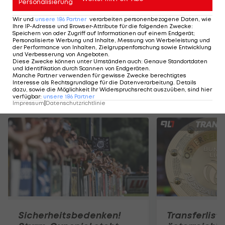
Personalisierung
Wir und
unsere
186
Partner
verarbeiten personenbezogene Daten, wie
Der legendäre Durchmarsch des FC
Am Stammtisch bei
Ihre IP-Adresse und Browser-Attribute für die folgenden Zwecke
:
Wacker Tirol I #Zwarakonferenz History
Christopher Knett
Speichern von oder Zugriff auf Informationen auf einem Endgerät;
Personalisierte Werbung und Inhalte, Messung von Werbeleistung und
Zwarakonferenz
Stammtisch
der Performance von Inhalten, Zielgruppenforschung sowie Entwicklung
und Verbesserung von Angeboten
.
Diese Zwecke können unter Umständen auch
:
Genaue Standortdaten
und Identifikation durch Scannen von Endgeräten
.
Manche Partner verwenden für gewisse Zwecke berechtigtes
Interesse als Rechtsgrundlage für die Datenverarbeitung. Details
dazu, sowie die Möglichkeit Ihr Widerspruchsrecht auszuüben, sind hier
Mehr zum Thema
verfügbar
:
unsere
186
Partner
Impressum
|
Datenschutzrichtlinie
Sicherheitsbedenken!
Transferlist