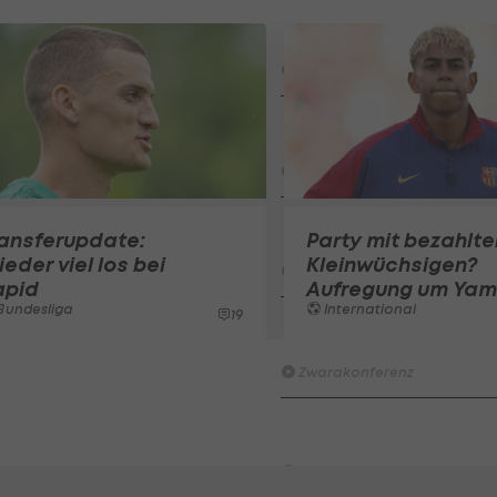
Am Stammtisch bei Andy Ogr
Knett
Stammtisch
I schau a #LigaZWA - Die Hig
Runde)
I schau a LigaZWA
LASK-Traumstart: Sind die Li
ransferupdate:
Party mit bezahlte
Titelfavorit?
eder viel los bei
Kleinwüchsigen?
Ansakonferenz
apid
Aufregung um Yam
Bundesliga
International
19
Wacker furios: Was ist in di
möglich? I #Zwarakonferenz 
Zwarakonferenz
HIGHLIGHTS: Rapid-Frauen li
Bundesliga-Premiere ein Tor
Fußball - Frauen-Bundesliga