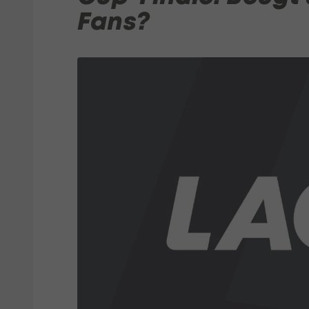
Fans?