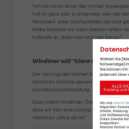
"Ich bin sonst einer, der immer konseque
Fall ist ganz klar zu erkennen, wer die 
Personen- oder Sachschäden da sind, gib
Risiko konnten wir beim besten Willen ni
Fußballs ist, dass man sich hier beugt."
Datensc
Wählen Sie [Al
Windtner will "klare Perspektive
Notwendige] im
Sie können mit 
Der Vertrag der Wiener Austria mit dem
jederzeit über 
Veilchten möchte diesen gerne erfüllen 
ALLE AK
Grundsatzentscheidung.
Tracking und 
Dazu meint Windtner: "Darüber wird man 
Wir und
unsere
18
folgenden Zweck
dass wir hier eine Lösung finden müssen,
Inhalte, Messung 
und Verbesserun
nächsten Jahre da ist."
Diese Zwecke kö
Endgeräten
.
Manche Partner v