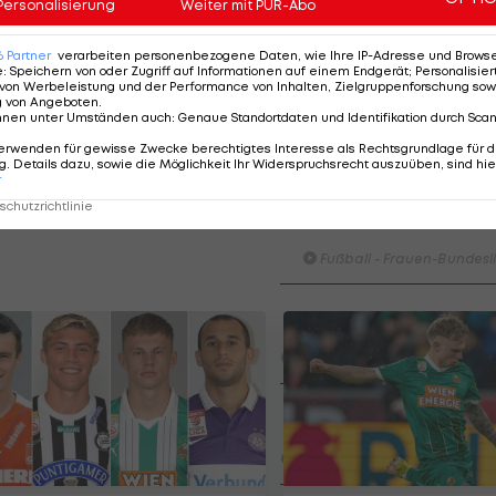
Personalisierung
Weiter mit PUR-Abo
lich leichteste Los erwischt Sturm Graz mit einem
n Vienna.
6
Partner
verarbeiten personenbezogene Daten, wie Ihre IP-Adresse und Browser-
e
:
Speichern von oder Zugriff auf Informationen auf einem Endgerät; Personalisi
von Werbeleistung und der Performance von Inhalten, Zielgruppenforschung sow
 bis 7. Februar 2021 statt. Das Halbfinale ist für 2. bis 
g von Angeboten
.
nnen unter Umständen auch
:
Genaue Standortdaten und Identifikation durch Sca
eplant.
erwenden für gewisse Zwecke berechtigtes Interesse als Rechtsgrundlage für d
. Details dazu, sowie die Möglichkeit Ihr Widerspruchsrecht auszuüben, sind hie
r
chutzrichtlinie
HIGHLIGHTS: LASK - SK St
Graz
Fußball - Frauen-Bundesl
FC Blau-Weiß Linz - FC Wack
Innsbruck
Fußball - ADMIRAL 2. Liga
Highlights: Blau-Weiß schen
Wacker drei Tore ein
Fußball - ADMIRAL 2. Liga