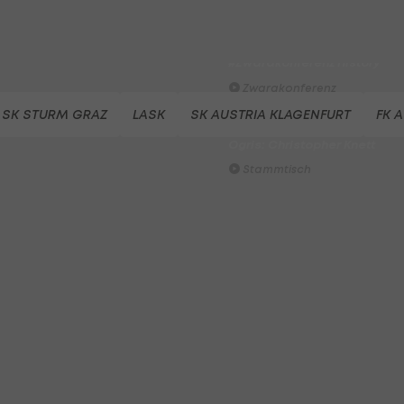
Der legendäre Durchmarsch
des FC Wacker Tirol I
#Zwarakonferenz History
Zwarakonferenz
SK STURM GRAZ
LASK
SK AUSTRIA KLAGENFURT
FK 
Am Stammtisch bei Andy
Ogris: Christopher Knett
Stammtisch