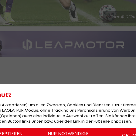
Foto: © GEPA
n Drittrunden-Partien erfolgt die Auslosung des ÖFB-
hutz
le Akzeptieren] um allen Zwecken, Cookies und Diensten zuzustimme
 LAOLA1 PUR Modus, ohne Tracking uns Peronsalisierung von Werbung
RB Salzburg, das sich mit 6:2 gegen Rapid durchsetzen
[Optionen] auch eine individuelle Auswahl zu treffen. Sie können Ihre
n Acht daheim auf die Austria.
den Button links unten bzw. über den Link in der Fußzeile anpassen.
ZEPTIEREN
NUR NOTWENDIGE
-Klub Austria Klagenfurt zu tun, der WAC muss auswärt
OPTI